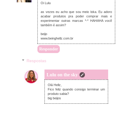
Oi Lulu
as vezes eu acho que sou meio loka. Eu adoro
acabar produtos pra poder comprar mais e
experimentar outras marcas *-* HAHAHA você
também é assim?
beijo
www.beinghellz.com.br
Responder
Respostas
Lulu on the sky
quinta-feira, outubro 26, 2017
Olá Hellz,
Fico feliz quando consigo terminar um
produto sabia?
big beijos