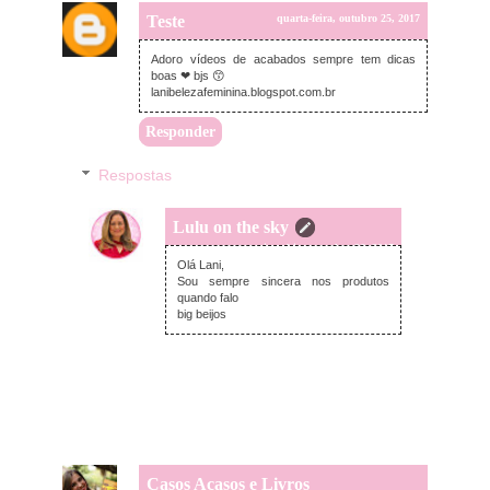
Teste
quarta-feira, outubro 25, 2017
Adoro vídeos de acabados sempre tem dicas
boas ❤ bjs 😙
lanibelezafeminina.blogspot.com.br
Responder
Respostas
Lulu on the sky
quinta-feira, outubro 26, 2017
Olá Lani,
Sou sempre sincera nos produtos
quando falo
big beijos
Casos Acasos e Livros