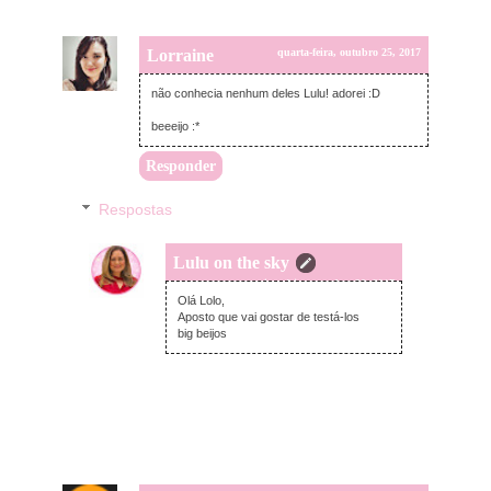
Lorraine
quarta-feira, outubro 25, 2017
não conhecia nenhum deles Lulu! adorei :D
beeeijo :*
Responder
Respostas
Lulu on the sky
quinta-feira, outubro 26, 2017
Olá Lolo,
Aposto que vai gostar de testá-los
big beijos