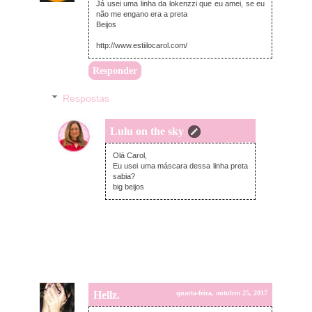
Já usei uma linha da lokenzzi que eu amei, se eu
não me engano era a preta
Beijos
http://www.estiilocarol.com/
Responder
Respostas
Lulu on the sky
quinta-feira, outubro 26, 2017
Olá Carol,
Eu usei uma máscara dessa linha preta
sabia?
big beijos
Hellz.
quarta-feira, outubro 25, 2017