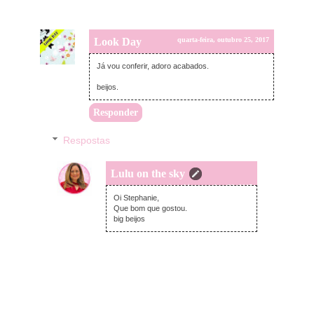
Look Day
quarta-feira, outubro 25, 2017
Já vou conferir, adoro acabados.
beijos.
Responder
Respostas
Lulu on the sky
quinta-feira, outubro 26, 2017
Oi Stephanie,
Que bom que gostou.
big beijos