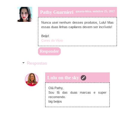
Pathy Guarnieri
quarta-feira, outubro 25, 2017
Nunca usei nenhum desses produtos, Lulu! Mas
essas duas linhas capilares devem ser incríveis!
Beijo!
Cores do Vício
Responder
Respostas
Lulu on the sky
quinta-feira, outubro 26, 2017
Olá Pathy,
Sou fã das duas marcas e super
recomendo.
big beijos