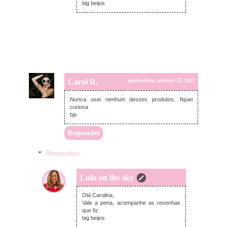
big beijos
Carol R.
quarta-feira, outubro 25, 2017
Nunca usei nenhum desses produtos, fiquei
curiosa
bjs
Responder
Respostas
Lulu on the sky
quinta-feira, outubro 26, 2017
Olá Carolina,
Vale a pena, acompanhe as resenhas
que fiz.
big beijos