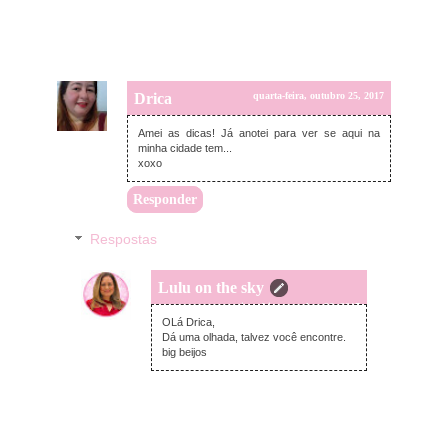
Drica
quarta-feira, outubro 25, 2017
Amei as dicas! Já anotei para ver se aqui na
minha cidade tem...
xoxo
Responder
Respostas
Lulu on the sky
quinta-feira, outubro 26, 2017
OLá Drica,
Dá uma olhada, talvez você encontre.
big beijos