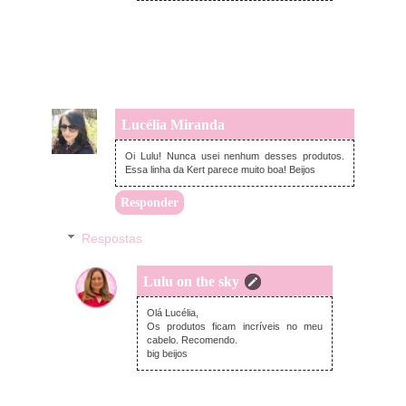
Lucélia Miranda
quarta-feira, outubro 25, 2017
Oi Lulu! Nunca usei nenhum desses produtos.
Essa linha da Kert parece muito boa! Beijos
Responder
Respostas
Lulu on the sky
quinta-feira, outubro 26, 2017
Olá Lucélia,
Os produtos ficam incríveis no meu
cabelo. Recomendo.
big beijos