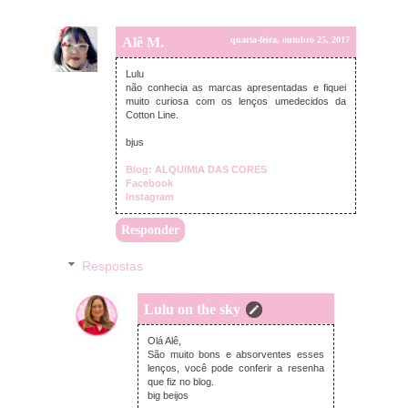
Alê M.
quarta-feira, outubro 25, 2017
Lulu
não conhecia as marcas apresentadas e fiquei
muito curiosa com os lenços umedecidos da
Cotton Line.
bjus
Blog: ALQUIMIA DAS CORES
Facebook
Instagram
Responder
Respostas
Lulu on the sky
quinta-feira, outubro 26, 2017
Olá Alê,
São muito bons e absorventes esses
lenços, você pode conferir a resenha
que fiz no blog.
big beijos