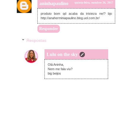
aninhapaulino
quinta-feira, outubro 26, 2017
produto bom qd acaba da tristeza ne/? bjo
http://anaherminiapaulino.blog.uol.com.br/
Responder
Respostas
Lulu on the sky
quinta-feira, outubro 26, 2017
Olá Aninha,
Nem me fala viu?
big beijos