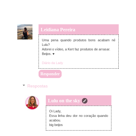
Leidiana Pereira
quarta-feira, outubro 25, 2017
Uma pena quando produtos bons acabam né
Lulu?
Adorei o vídeo, a Kert faz produtos de arrasar.
Beijos. ♥
Diário da Lady
Responder
Respostas
Lulu on the sky
quinta-feira, outubro 26, 2017
Oi Lady,
Essa linha deu dor no coração quando
acabou.
big beijos