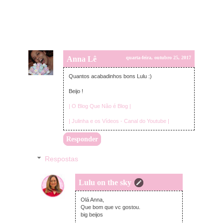
Anna Lê
quarta-feira, outubro 25, 2017
Quantos acabadinhos bons Lulu :)
Beijo !
| O Blog Que Não é Blog |
| Julinha e os Vídeos - Canal do Youtube |
Responder
Respostas
Lulu on the sky
quinta-feira, outubro 26, 2017
Olá Anna,
Que bom que vc gostou.
big beijos