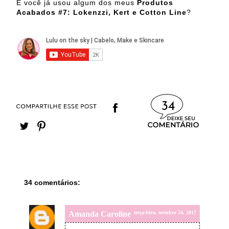
E você já usou algum dos meus
Produtos
Acabados #7: Lokenzzi, Kert e Cotton Line
?
34
34 comentários:
Amanda Caroline
terça-feira, outubro 24, 2017