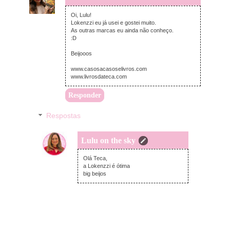
quarta-feira, outubro 25, 2017
Oi, Lulu!
Lokenzzi eu já usei e gostei muito.
As outras marcas eu ainda não conheço.
:D
Beijooos
www.casosacasoselivros.com
www.livrosdateca.com
Responder
Respostas
Lulu on the sky
quinta-feira, outubro 26, 2017
Olá Teca,
a Lokenzzi é ótima
big beijos