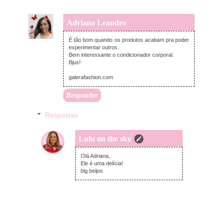
Adriana Leandro
quarta-feira, outubro 25, 2017
É tão bom quando os produtos acabam pra poder
experimentar outros.
Bem interessante o condicionador corporal.
Bjus!
galerafashion.com
Responder
Respostas
Lulu on the sky
quinta-feira, outubro 26, 2017
Olá Adriana,
Ele é uma delícia!
big beijos