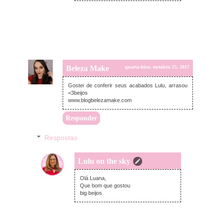
Beleza Make
quarta-feira, outubro 25, 2017
Gostei de conferir seus acabados Lulu, arrasou
<3beijos
www.blogbelezamake.com
Responder
Respostas
Lulu on the sky
quinta-feira, outubro 26, 2017
Olá Luana,
Que bom que gostou
big beijos