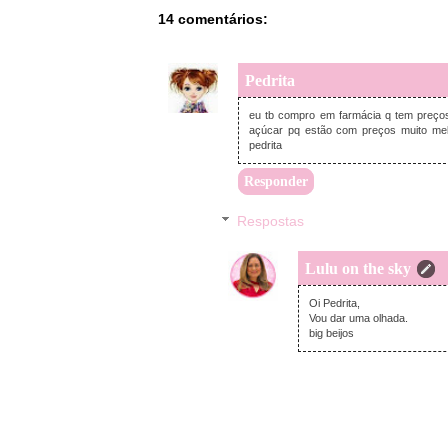
14 comentários:
Pedrita
eu tb compro em farmácia q tem preço
açúcar pq estão com preços muito mel
pedrita
Responder
Respostas
Lulu on the sky
Oi Pedrita,
Vou dar uma olhada.
big beijos