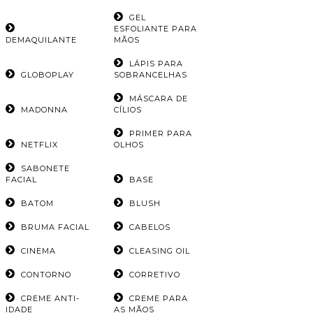
GEL
ESFOLIANTE PARA
DEMAQUILANTE
MÃOS
LÁPIS PARA
GLOBOPLAY
SOBRANCELHAS
MÁSCARA DE
MADONNA
CÍLIOS
PRIMER PARA
NETFLIX
OLHOS
SABONETE
FACIAL
BASE
BATOM
BLUSH
BRUMA FACIAL
CABELOS
CINEMA
CLEASING OIL
CONTORNO
CORRETIVO
CREME ANTI-
CREME PARA
IDADE
AS MÃOS