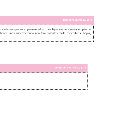
terça-feira, março 12, 2019
s melhores que os supermercados. mas fique atenta a nivea no pão de
hores. mas supermercado não tem produtos muito específicos. beijos,
quinta-feira, março 14, 2019