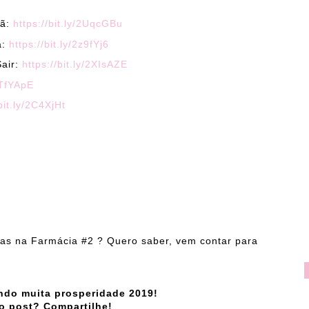
hã:
https://bit.ly/2UqcGBu
a:
https://bit.ly/2z9fYj6
Sair:
https://bit.ly/2XIsAZE
/2TfYApE
bit.ly/2C4XjHt
as na Farmácia #2 ? Quero saber, vem contar para
zendo muita prosperidade 2019!
o post? Compartilhe!