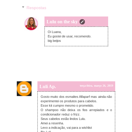
Respostas
Lulu on the sky
segunda-feira, março 25, 2019
Oi Luana,
Eu gostei de usar, recomendo.
big beijos
Luli Ap.
terça-feira, março 26, 2019
Gosto muito dos esmaltes Alfaparf mas ainda não
experimentei os produtos para cabelos.
Esse kit cumpre mesmo o prometido.
O shampoo não deixa os fios arrepiados e o
condicionador reduz o frizz.
Seus cabelos estão lindos Lulu.
Amei a resenha.
Levo a indicação, vai para a wishlist