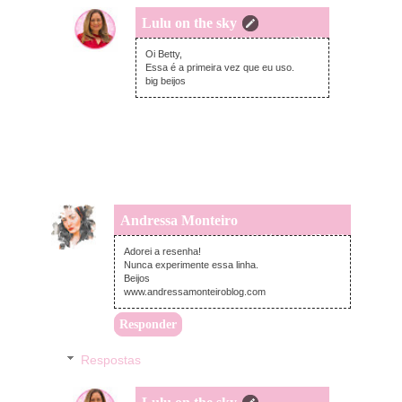
Lulu on the sky
segunda-feira, março 25, 2019
Oi Betty,
Essa é a primeira vez que eu uso.
big beijos
Andressa Monteiro
segunda-feira, março 25, 2019
Adorei a resenha!
Nunca experimente essa linha.
Beijos
www.andressamonteiroblog.com
Responder
Respostas