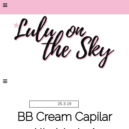
≡
≡
25.3.19
BB Cream Capilar