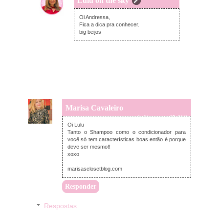
Lulu on the sky
segunda-feira, março 25, 2019
Oi Andressa,
Fica a dica pra conhecer.
big beijos
Marisa Cavaleiro
segunda-feira, março 25, 2019
Oi Lulu
Tanto o Shampoo como o condicionador para
você só tem características boas então é porque
deve ser mesmo!!
xoxo
marisasclosetblog.com
Responder
Respostas