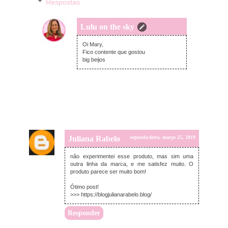
Respostas
Lulu on the sky
segunda-feira, março 25, 2019
Oi Mary,
Fico contente que gostou
big beijos
Juliana Rabelo
segunda-feira, março 25, 2019
não experimentei esse produto, mas sim uma
outra linha da marca, e me satisfez muito. O
produto parece ser muito bom!
Ótimo post!
>>> https://blogjulianarabelo.blog/
Responder