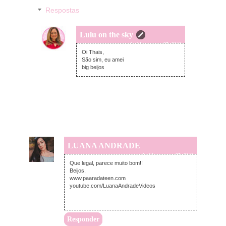
Respostas
Lulu on the sky
segunda-feira, março 25, 2019
Oi Thais,
São sim, eu amei
big beijos
LUANA ANDRADE
segunda-feira, março 25, 2019
Que legal, parece muito bom!!
Beijos,
www.paaradateen.com
youtube.com/LuanaAndradeVideos
Responder