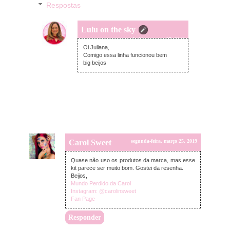
Respostas
Lulu on the sky
segunda-feira, março 25, 2019
Oi Juliana,
Comigo essa linha funcionou bem
big beijos
Carol Sweet
segunda-feira, março 25, 2019
Quase não uso os produtos da marca, mas esse
kit parece ser muito bom. Gostei da resenha.
Beijos,
Mundo Perdido da Carol
Instagram: @carolinsweet
Fan Page
Responder