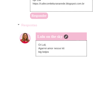
Bjs Luli
https://cafecomleituranarede.blogspot.com.br
Responder
Respostas
Lulu on the sky
terça-feira, março 26, 2019
Oi Luli,
Agarrei amor nesse kit
big beijos