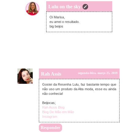
Lulu on the sky
segunda-feira, março 25, 2019
Oi Marisa,
eu amei o resultado.
big beijos
Rah Assis
segunda-feira, março 25, 2019
Gostei da Resenha Lulu, faz bastante tempo que
não uso um produto da Alta moda, esse eu ainda
não conhecia!
Beijocas;
Rah Assis Blog
Blog De Mão em Mão
Instagram
Responder