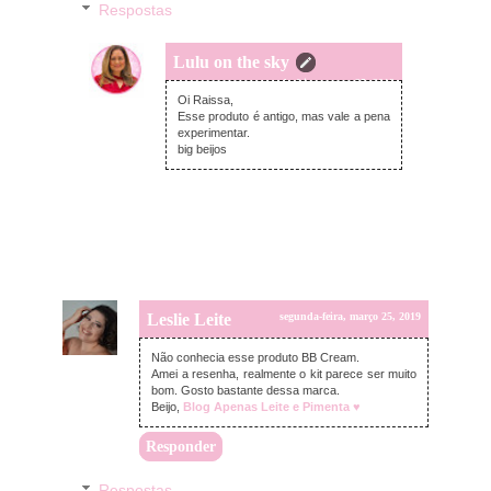
Respostas
Lulu on the sky
segunda-feira, março 25, 2019
Oi Raissa,
Esse produto é antigo, mas vale a pena
experimentar.
big beijos
Leslie Leite
segunda-feira, março 25, 2019
Não conhecia esse produto BB Cream.
Amei a resenha, realmente o kit parece ser muito
bom. Gosto bastante dessa marca.
Beijo,
Blog Apenas Leite e Pimenta ♥
Responder
Respostas