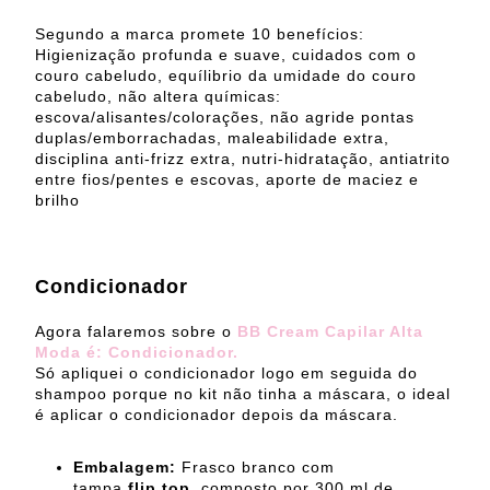
Segundo a marca promete 10 benefícios:
Higienização profunda e suave, cuidados com o
couro cabeludo, equílibrio da umidade do couro
cabeludo, não altera químicas:
escova/alisantes/colorações, não agride pontas
duplas/emborrachadas, maleabilidade extra,
disciplina anti-frizz extra, nutri-hidratação, antiatrito
entre fios/pentes e escovas, aporte de maciez e
brilho
Condicionador
Agora falaremos sobre o
BB Cream Capilar Alta
Moda é: Condicionador.
Só apliquei o condicionador logo em seguida do
shampoo porque no kit não tinha a máscara, o ideal
é aplicar o condicionador depois da máscara.
Embalagem:
Frasco branco com
tampa
flip top
, composto por 300 ml de