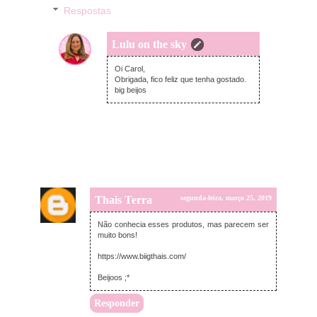
Respostas
Lulu on the sky
segunda-feira, março 25, 2019
Oi Carol,
Obrigada, fico feliz que tenha gostado.
big beijos
Thais Terra
segunda-feira, março 25, 2019
Não conhecia esses produtos, mas parecem ser
muito bons!
https://www.biigthais.com/
Beijoos ;*
Responder