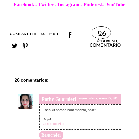
Facebook
-
Twitter
-
Instagram
-
Pinterest
-
YouTube
26
26 comentários:
Pathy Guarnieri
segunda-feira, março 25, 2019
Esse kit parece bom mesmo, hein?
Beijo!
Cores do Vício
Responder