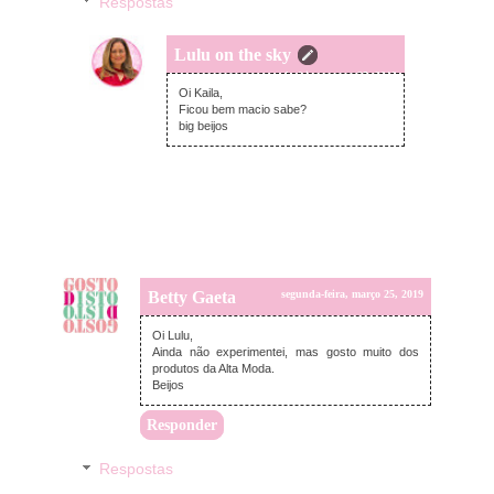
Respostas
Lulu on the sky
segunda-feira, março 25, 2019
Oi Kaila,
Ficou bem macio sabe?
big beijos
Betty Gaeta
segunda-feira, março 25, 2019
Oi Lulu,
Ainda não experimentei, mas gosto muito dos
produtos da Alta Moda.
Beijos
Responder
Respostas