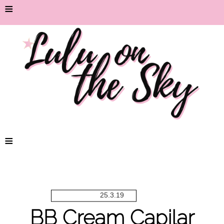
≡
≡
25.3.19
BB Cream Capilar