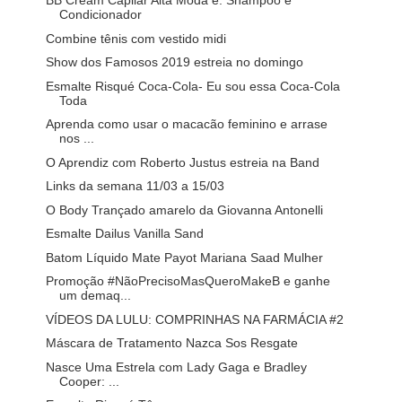
BB Cream Capilar Alta Moda é: Shampoo e
Condicionador
Combine tênis com vestido midi
Show dos Famosos 2019 estreia no domingo
Esmalte Risqué Coca-Cola- Eu sou essa Coca-Cola
Toda
Aprenda como usar o macacão feminino e arrase
nos ...
O Aprendiz com Roberto Justus estreia na Band
Links da semana 11/03 a 15/03
O Body Trançado amarelo da Giovanna Antonelli
Esmalte Dailus Vanilla Sand
Batom Líquido Mate Payot Mariana Saad Mulher
Promoção #NãoPrecisoMasQueroMakeB e ganhe
um demaq...
VÍDEOS DA LULU: COMPRINHAS NA FARMÁCIA #2
Máscara de Tratamento Nazca Sos Resgate
Nasce Uma Estrela com Lady Gaga e Bradley
Cooper: ...