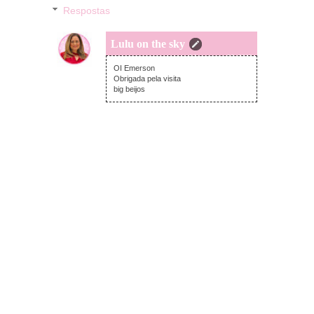
Respostas
Lulu on the sky
terça-feira, março 26, 2019
OI Emerson
Obrigada pela visita
big beijos