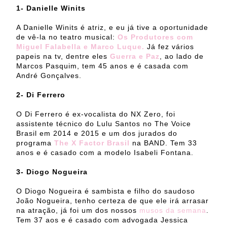
1- Danielle Winits
A Danielle Winits é atriz, e eu já tive a oportunidade
de vê-la no teatro musical:
Os Produtores com
Miguel Falabella e Marco Luque.
Já fez vários
papeis na tv, dentre eles
Guerra e Paz
, ao lado de
Marcos Pasquim, tem 45 anos e é casada com
André Gonçalves.
2- Di Ferrero
O Di Ferrero é ex-vocalista do NX Zero, foi
assistente técnico do Lulu Santos no The Voice
Brasil em 2014 e 2015 e um dos jurados do
programa
The X Factor Brasil
na BAND. Tem 33
anos e é casado com a modelo Isabeli Fontana.
3- Diogo Nogueira
O Diogo Nogueira é sambista e filho do saudoso
João Nogueira, tenho certeza de que ele irá arrasar
na atração, já foi um dos nossos
musos da semana
.
Tem 37 aos e é casado com advogada Jessica