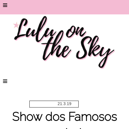
≡
≡
21.3.19
Show dos Famosos