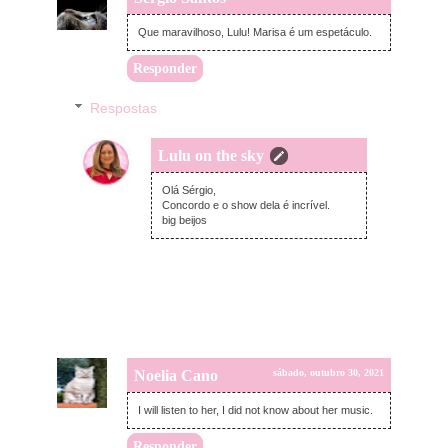
Que maravilhoso, Lulu! Marisa é um espetáculo.
Responder
Respostas
Lulu on the sky
segunda-feira, novembro 01, 2021
Olá Sérgio,
Concordo e o show dela é incrível.
big beijos
Noelia Cano
sábado, outubro 30, 2021
I will listen to her, I did not know about her music.
Responder