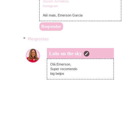
Jovem Jornalista
Instagram
Até mais, Emerson Garcia
Responder
Respostas
Lulu on the sky
quarta-feira, novembro 03, 2021
Olá Emerson,
Super recomendo
big beijos