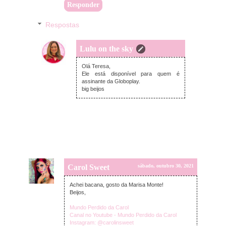
Responder
Respostas
Lulu on the sky
segunda-feira, novembro 01, 2021
Olá Teresa,
Ele está disponível para quem é
assinante da Globoplay.
big beijos
Carol Sweet
sábado, outubro 30, 2021
Achei bacana, gosto da Marisa Monte!
Beijos,
Mundo Perdido da Carol
Canal no Youtube - Mundo Perdido da Carol
Instagram: @carolinsweet