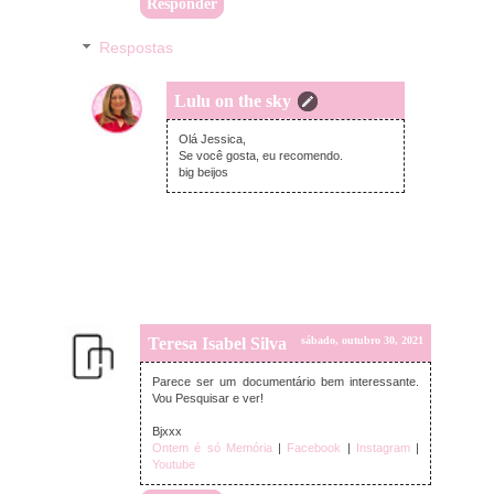
Responder
Respostas
Lulu on the sky
segunda-feira, novembro 01, 2021
Olá Jessica,
Se você gosta, eu recomendo.
big beijos
Teresa Isabel Silva
sábado, outubro 30, 2021
Parece ser um documentário bem interessante.
Vou Pesquisar e ver!
Bjxxx
Ontem é só Memória
|
Facebook
|
Instagram
|
Youtube