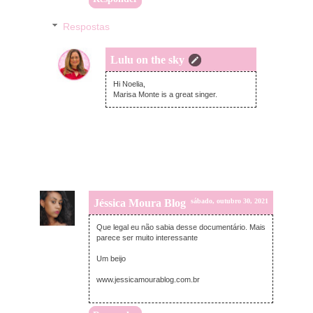
Respostas
Lulu on the sky
segunda-feira, novembro 01, 2021
Hi Noelia,
Marisa Monte is a great singer.
Jéssica Moura Blog
sábado, outubro 30, 2021
Que legal eu não sabia desse documentário. Mais
parece ser muito interessante
Um beijo
www.jessicamourablog.com.br