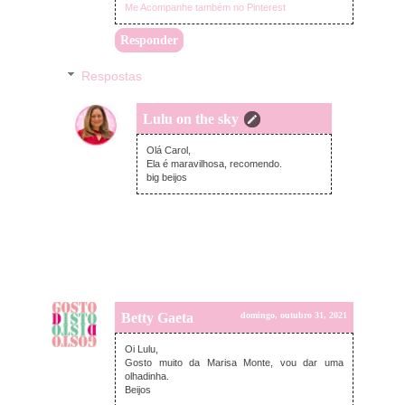
Me Acompanhe também no Pinterest
Responder
Respostas
Lulu on the sky
segunda-feira, novembro 01, 2021
Olá Carol,
Ela é maravilhosa, recomendo.
big beijos
Betty Gaeta
domingo, outubro 31, 2021
Oi Lulu,
Gosto muito da Marisa Monte, vou dar uma
olhadinha.
Beijos