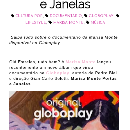
e Janelas
,
,
,
CULTURA POP
DOCUMENTÁRIO
GLOBOPLAY
,
,
LIFESTYLE
MARISA MONTE
MÚSICA
Saiba tudo sobre o documentário da Marisa Monte
disponível na Globoplay
Olá Estrelas, tudo bem? A
Marisa Monte
lançou
recentemente um novo álbum que virou
documentário na
Globoplay
, autoria de Pedro Bial
e direção Gian Carlo Belotti:
Marisa Monte Portas
e Janelas.