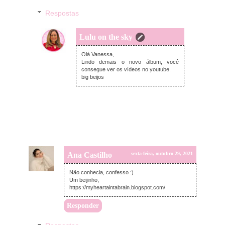
Respostas
Lulu on the sky
segunda-feira, novembro 01, 2021
Olá Vanessa,
Lindo demais o novo álbum, você
consegue ver os vídeos no youtube.
big beijos
Ana Castilho
sexta-feira, outubro 29, 2021
Não conhecia, confesso :)
Um beijinho,
https://myheartaintabrain.blogspot.com/
Responder