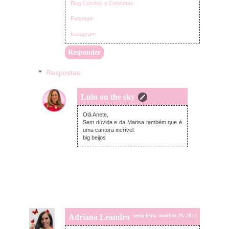
Blog Coisitas e Coisinhas
Fanpage
Instagram
Responder
Respostas
Lulu on the sky
segunda-feira, novembro 01, 2021
Olá Anete,
Sem dúvida e da Marisa também que é
uma cantora incrível.
big beijos
Adriana Leandro
sexta-feira, outubro 29, 2021