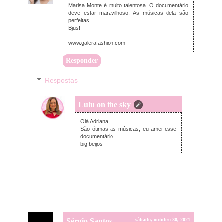
Marisa Monte é muito talentosa. O documentário
deve estar maravilhoso. As músicas dela são
perfeitas.
Bjus!
www.galerafashion.com
Responder
Respostas
Lulu on the sky
segunda-feira, novembro 01, 2021
Olá Adriana,
São ótimas as músicas, eu amei esse
documentário.
big beijos
Sérgio Santos
sábado, outubro 30, 2021