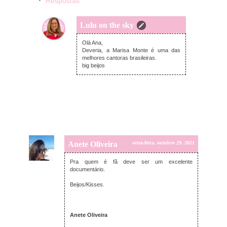
Respostas
Lulu on the sky
segunda-feira, novembro 01, 2021
Olá Ana,
Deveria, a Marisa Monte é uma das
melhores cantoras brasileiras.
big beijos
Anete Oliveira
sexta-feira, outubro 29, 2021
Pra quem é fã deve ser um excelente
documentário.
Beijos/Kisses.
Anete Oliveira