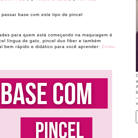
passar base com este tipo de pincel
ldades para quem está começando na maquiagem é
el língua de gato, pincel duo fiber e também
ial bem rápido e didático para você aprender:
Como
O
A
b
v