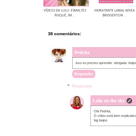
VÍDEOS DA LULU: ESMALTES
HIDRATANTE LABIAL NIVEA
RISQUÉ, IM...
BRIDGERTON ...
38 comentários:
Pedrita
isso eu preciso aprender. obrigada. beijos
Responder
Respostas
Lulu on the sky
Olá Pedrita,
O vídeo está bem explicativ
big beijos