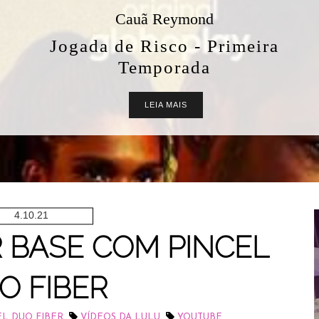
Cauã Reymond
Jogada de Risco - Primeira
Temporada
LEIA MAIS
4.10.21
 BASE COM PINCEL
O FIBER
,
,
EL DUO FIBER
VÍDEOS DA LULU
YOUTUBE