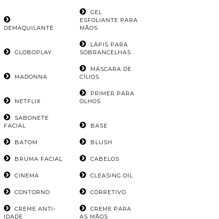
GEL
ESFOLIANTE PARA
DEMAQUILANTE
MÃOS
LÁPIS PARA
GLOBOPLAY
SOBRANCELHAS
MÁSCARA DE
MADONNA
CÍLIOS
PRIMER PARA
NETFLIX
OLHOS
SABONETE
FACIAL
BASE
BATOM
BLUSH
BRUMA FACIAL
CABELOS
CINEMA
CLEASING OIL
CONTORNO
CORRETIVO
CREME ANTI-
CREME PARA
IDADE
AS MÃOS