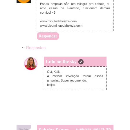
Essas ampolas são um milagre pro cabelo, eu
amo essas da Pantene, funcionam demais
comigo! <3
www.minutodabeleza.com
www.blogminutodabeleza.com
Responder
Respostas
Lulu on the sky
domingo, junho 30, 2024
Olá, Kaila.
A melhor invenção foram essas
ampolas. Super recomendo.
beijos
Sabrina Santos
quarta-feira, junho 19, 2024