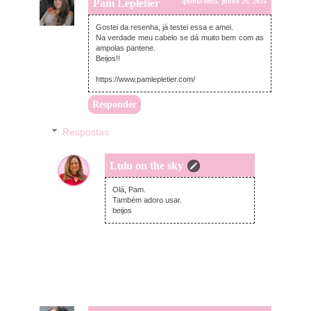
Pam Lepletier
quinta-feira, junho 20, 2024
Gostei da resenha, já testei essa e amei.
Na verdade meu cabelo se dá muito bem com as
ampolas pantene.
Beijos!!
https://www.pamlepletier.com/
Responder
Respostas
Lulu on the sky
domingo, junho 30, 2024
Olá, Pam.
Também adoro usar.
beijos