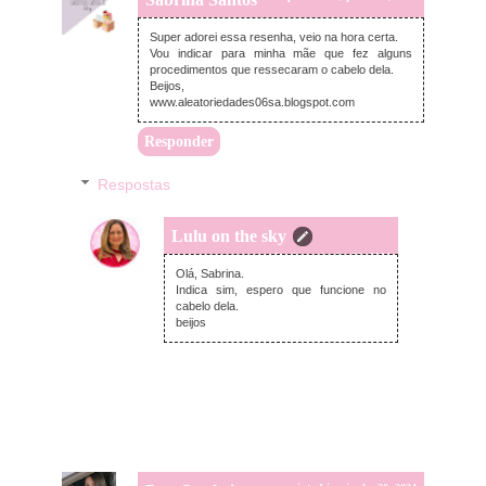
Super adorei essa resenha, veio na hora certa.
Vou indicar para minha mãe que fez alguns
procedimentos que ressecaram o cabelo dela.
Beijos,
www.aleatoriedades06sa.blogspot.com
Responder
Respostas
Lulu on the sky
domingo, junho 30, 2024
Olá, Sabrina.
Indica sim, espero que funcione no
cabelo dela.
beijos