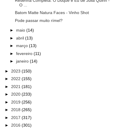
Resenha Completa: O Duque e Eu de Julia Quinn -
O ...
Batom Matte Natura Faces - Vinho Shot
Pode passar muito rímel?
►
maio
(14)
►
abril
(13)
►
março
(13)
►
fevereiro
(11)
►
janeiro
(14)
►
2023
(150)
►
2022
(155)
►
2021
(181)
►
2020
(233)
►
2019
(256)
►
2018
(265)
►
2017
(317)
►
2016
(301)