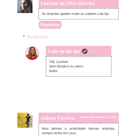
Lucimar da Silva Moreira
quinta-feira, junho 20, 2024
As ampolas ajudam muito os cabelos Lulu bjs.
Responder
Respostas
Lulu on the sky
domingo, junho 30, 2024
Olá, Lucimar.
Sem dúvida e eu adoro.
beijos
Juliana Ferreira
quinta-feira, junho 20, 2024
Amo demais a praticidade dessas ampolas,
sempre tenho em casa