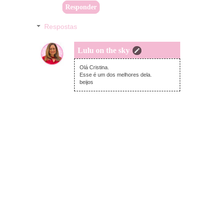
Responder
Respostas
Lulu on the sky
terça-feira, junho 11, 2024
Olá Cristina.
Esse é um dos melhores dela.
beijos