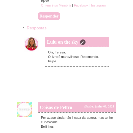
Bjxxx
Ontem é só Memória
|
Facebook
|
Instagram
Responder
Respostas
Lulu on the sky
terça-feira, junho 11, 2024
Olá, Teresa.
O livro é maravilhoso. Recomendo.
beijos
Coisas de Feltro
sábado, junho 08, 2024
Por acaso ainda não li nada da autora, mas tenho
curiosidade.
Beijinhos