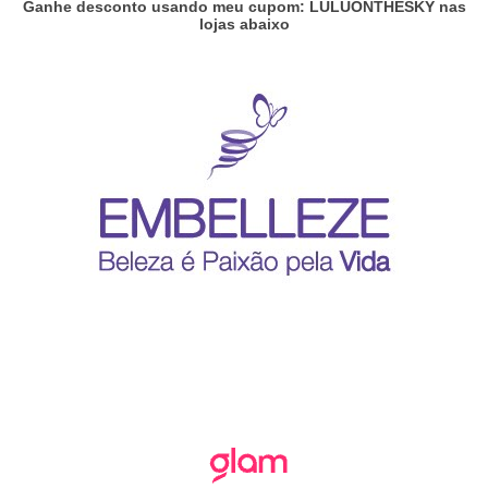
Ganhe desconto usando meu cupom: LULUONTHESKY nas
lojas abaixo