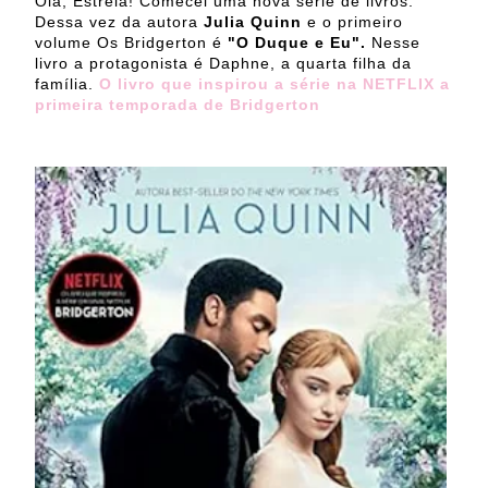
Olá, Estrela! Comecei uma nova série de livros.
Dessa vez da autora
Julia Quinn
e o primeiro
volume Os Bridgerton é
"O Duque e Eu".
Nesse
livro a protagonista é Daphne, a quarta filha da
família.
O livro que inspirou a série na NETFLIX a
primeira temporada de Bridgerton