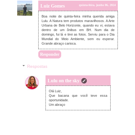
Luiz Gomes
quinta-feira, junho 06, 2024
Boa noite de quinta-feira minha querida amiga
Lulu. A Natura tem produtos maravilhosos. A Arte
Urbana de Belo Horizonte, quando eu vi, estava
dentro de um ônibus em BH. Num dia de
domingo, fui lá e tirei as fotos. Serviu para o Dia
Mundial do Meio Ambiente, sem eu esperar.
Grande abraço carioca.
Responder
Respostas
Lulu on the sky
terça-feira, junho 11, 2024
Olá Luiz,
Que bacana que você teve essa
oportunidade.
Um abraço