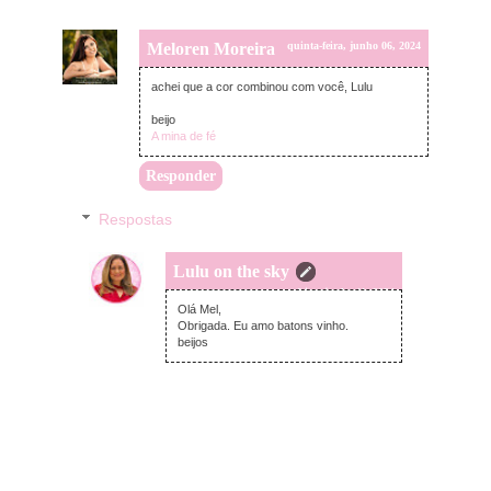
Meloren Moreira
quinta-feira, junho 06, 2024
achei que a cor combinou com você, Lulu
beijo
A mina de fé
Responder
Respostas
Lulu on the sky
terça-feira, junho 11, 2024
Olá Mel,
Obrigada. Eu amo batons vinho.
beijos