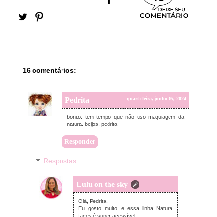
16 comentários:
Pedrita
quarta-feira, junho 05, 2024
bonito. tem tempo que não uso maquiagem da
natura. beijos, pedrita
Responder
Respostas
Lulu on the sky
quarta-feira, junho 05, 2024
Olá, Pedrita.
Eu gosto muito e essa linha Natura
faces é super acessível.