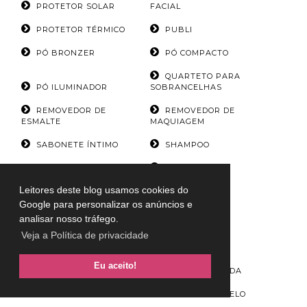
PROTETOR SOLAR
FACIAL
PROTETOR TÉRMICO
PUBLI
PÓ BRONZER
PÓ COMPACTO
QUARTETO PARA
PÓ ILUMINADOR
SOBRANCELHAS
REMOVEDOR DE
REMOVEDOR DE
ESMALTE
MAQUIAGEM
SABONETE ÍNTIMO
SHAMPOO
SHAMPOO
SHAMPOO A SECO
ANTIRRESIDUOS
Leitores deste blog usamos cookies do
SHAMPOO E
Google para personalizar os anúncios e
CONDICIONADOR
SKINCARE
analisar nosso tráfego.
Veja a Política de privacidade
SOMBRA COMPACTA
SOMBRA DUO
SOMBRA EM
Eu aceito!
GLITTER
SOMBRA LÍQUIDA
SOMBRA MINERAL
SPRAY DE CABELO