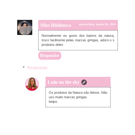
Miss Biblioteca
quinta-feira, junho 06, 2024
Normalmente eu gosto dos batons da natura,
troco facilmente pelas marcas gringas, adoro o s
produtos deles
Responder
Respostas
Lulu on the sky
terça-feira, junho 11, 2024
Os produtos da Natura são ótimos. Não
uso muito marcas gringas.
beijos