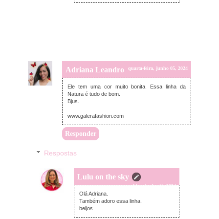
Adriana Leandro
quarta-feira, junho 05, 2024
Ele tem uma cor muito bonita. Essa linha da
Natura é tudo de bom.
Bjus.
www.galerafashion.com
Responder
Respostas
Lulu on the sky
terça-feira, junho 11, 2024
Olá Adriana.
Também adoro essa linha.
beijos