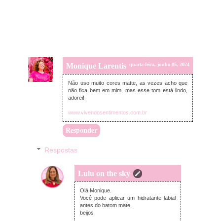
Monique Larentis
quarta-feira, junho 05, 2024
Não uso muito cores matte, as vezes acho que
não fica bem em mim, mas esse tom está lindo,
adorei!
www.vivendosentimentos.com.br
Responder
Respostas
Lulu on the sky
terça-feira, junho 11, 2024
Olá Monique.
Você pode aplicar um hidratante labial
antes do batom mate.
beijos