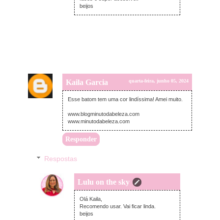
beijos
Kaila Garcia
quarta-feira, junho 05, 2024
Esse batom tem uma cor lindíssima! Amei muito.
www.blogminutodabeleza.com
www.minutodabeleza.com
Responder
Respostas
Lulu on the sky
terça-feira, junho 11, 2024
Olá Kaila,
Recomendo usar. Vai ficar linda.
beijos