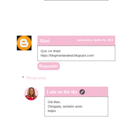
Mari
quinta-feira, junho 06, 2024
Que cor linda!
https://blogmariianaleal.blogspot.com/
Responder
Respostas
Lulu on the sky
terça-feira, junho 11, 2024
Olá Mari,
Obrigada, também amei.
beijos