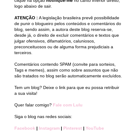
clique na opção
notifique-me
no canto inferior direito,
logo abaixo de sair.
ATENÇÃO :
A legislação brasileira prevê possibilidade
de punir o blogueiro pelos conteúdos e comentários do
blog, sendo assim, a autora deste blog reserva-se,
desde já, o direito de excluir comentários e textos que
julgar ofensivos, difamatórios, caluniosos,
preconceituosos ou de alguma forma prejudiciais a
terceiros.
Comentários contendo SPAM (convite para sorteios,
Tags e memes), assim como sobre assuntos que não
são tratados no blog serão automaticamente excluídos.
Tem um blog? Deixe o link para que eu possa retribuir
a sua visita!
Quer falar comigo?
Fale com Lulu
Siga o blog nas redes sociais:
Facebook
|
Instagram
|
Pinterest
|
YouTube