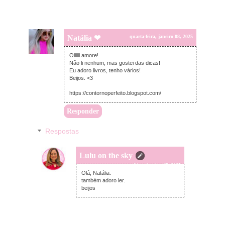
Natália ❤
quarta-feira, janeiro 08, 2025
Oiiiiii amore!
Não li nenhum, mas gostei das dicas!
Eu adoro livros, tenho vários!
Beijos. <3
https://contornoperfeito.blogspot.com/
Responder
Respostas
Lulu on the sky
sexta-feira, janeiro 17, 2025
Olá, Natália.
também adoro ler.
beijos