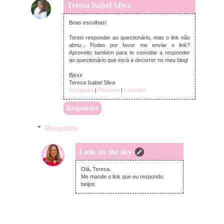
Teresa Isabel SIlva
segunda-feira, janeiro 06, 2025
Boas escolhas!
Tentei responder ao questionário, mas o link não
abriu... Podes por favor me enviar o link?
Aproveito também para te convidar a responder
ao questionário que esrá a decorrer no meu blog!
Bjxxx
Teresa Isabel Silva
Instagram
|
Pinterest
|
Linkedint
Responder
Respostas
Lulu on the sky
sexta-feira, janeiro 17, 2025
Olá, Teresa.
Me mande o link que eu respondo.
beijos