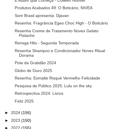
É Assim que Começa - Colleen Hoover
Produtos Acabados 49: O Boticário, NIVEA
Som Brasil apresenta: Djavan
Resenha: Fragrância Egeo Choc High - O Boticário
Resenha Creme de Tratamento Novex Gelato
Pistache
Rensga Hits - Segunda Temporada
Resenha Shampoo e Condicionador Novex Ritual
Dorama
Pote da Gratidão 2024
Globo de Ouro 2025
Resenha: Esmalte Risqué Vermelho Felicidade
Pesquisa de Público 2025: Lulu on the sky
Retrospectiva 2024: Livros
Feliz 2025
►
2024
(156)
►
2023
(150)
►
2022
(155)