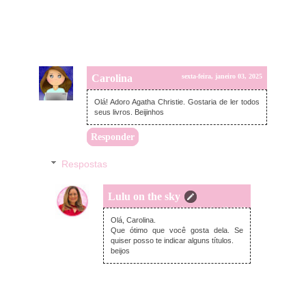
Carolina
sexta-feira, janeiro 03, 2025
Olá! Adoro Agatha Christie. Gostaria de ler todos
seus livros. Beijinhos
Responder
Respostas
Lulu on the sky
domingo, janeiro 05, 2025
Olá, Carolina.
Que ótimo que você gosta dela. Se
quiser posso te indicar alguns títulos.
beijos