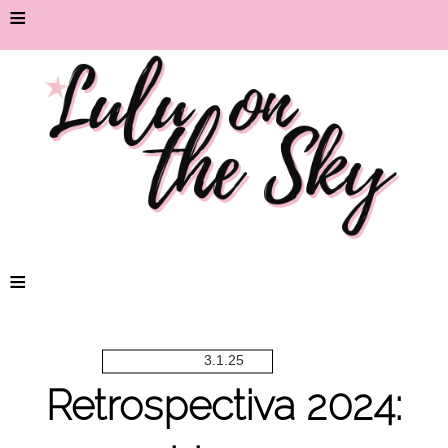
≡
≡
3.1.25
Retrospectiva 2024: