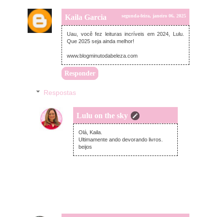
Kaila Garcia
segunda-feira, janeiro 06, 2025
Uau, você fez leituras incríveis em 2024, Lulu.
Que 2025 seja ainda melhor!
www.blogminutodabeleza.com
Responder
Respostas
Lulu on the sky
sexta-feira, janeiro 17, 2025
Olá, Kaila.
Ultimamente ando devorando livros.
beijos