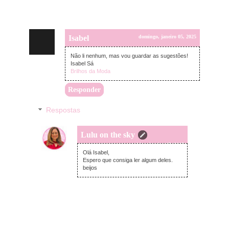
Isabel
domingo, janeiro 05, 2025
Não li nenhum, mas vou guardar as sugestões!
Isabel Sá
Brilhos da Moda
Responder
Respostas
Lulu on the sky
sexta-feira, janeiro 17, 2025
Olá Isabel,
Espero que consiga ler algum deles.
beijos