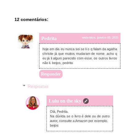
12 comentários:
Pedrita
sexta-feira, janeiro 03, 2025
hoje em dia eu nunca sei se li o q falam da agatha
christie já que muitos mudaram de nome. acho q
eu já li algum parecido com esse. os outros livros
não li. beijos, pedrita
Responder
Respostas
Lulu on the sky
domingo, janeiro 05, 2025
Olá, Pedrita.
Na dúvida se o livro é dele ou de outro
autor, consulte a Amazon por exemplo.
beijos