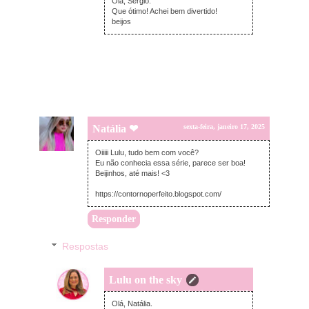
Olá, Sérgio.
Que ótimo! Achei bem divertido!
beijos
Natália ❤
sexta-feira, janeiro 17, 2025
Oiiiii Lulu, tudo bem com você?
Eu não conhecia essa série, parece ser boa!
Beijinhos, até mais! <3
https://contornoperfeito.blogspot.com/
Responder
Respostas
Lulu on the sky
sexta-feira, janeiro 17, 2025
Olá, Natália.