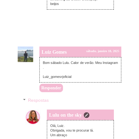
beijos
Luiz Gomes
sábado, janeiro 18, 2025
Bom sábado Lulu. Calor de verão. Meu Instagram
.
Luiz_gomesrjoficial
Responder
Respostas
Lulu on the sky
domingo, janeiro 26, 2025
Olá, Luiz.
Obrigada, vou te procurar lá.
Um abraço