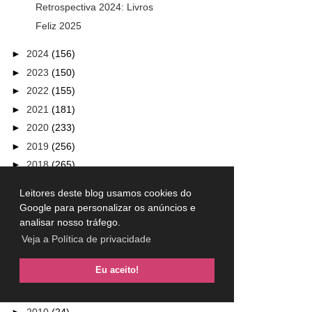
Retrospectiva 2024: Livros
Feliz 2025
►
2024
(156)
►
2023
(150)
►
2022
(155)
►
2021
(181)
►
2020
(233)
►
2019
(256)
►
2018
(265)
►
2017
(317)
Leitores deste blog usamos cookies do
►
2016
(301)
Google para personalizar os anúncios e
►
2015
(230)
analisar nosso tráfego.
►
2014
(240)
Veja a Política de privacidade
►
2013
(157)
Eu aceito!
►
2012
(101)
►
2011
(33)