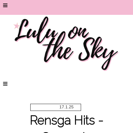
≡
≡
17.1.25
Rensga Hits -