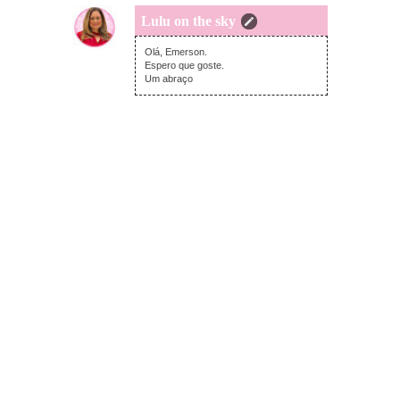
Lulu on the sky
domingo, janeiro 26, 2025
Olá, Emerson.
Espero que goste.
Um abraço