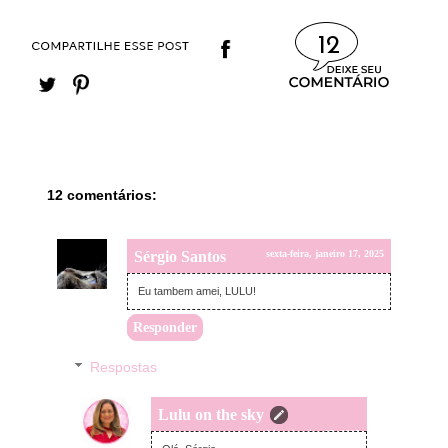
12
12 comentários:
Sérgio Santos
sexta-feira, janeiro 17, 2025
Eu tambem amei, LULU!
Responder
Respostas
Lulu on the sky
sexta-feira, janeiro 17, 2025