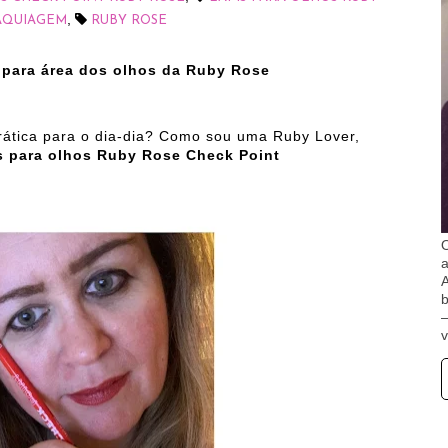
,
AQUIAGEM
RUBY ROSE
para área dos olhos da Ruby Rose
rática para o dia-dia? Como sou uma Ruby Lover,
s para olhos Ruby Rose Check Point
O
A
b
v