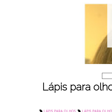
dária
perança Kibô-
 Cosméticos
S
Lápis para olh
,
LÁPIS PARA OLHOS
LÁPIS PARA OLHO