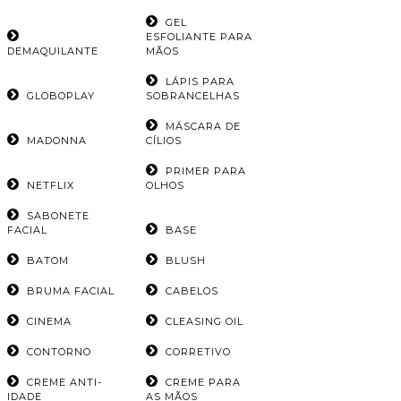
GEL
ESFOLIANTE PARA
DEMAQUILANTE
MÃOS
LÁPIS PARA
GLOBOPLAY
SOBRANCELHAS
MÁSCARA DE
MADONNA
CÍLIOS
PRIMER PARA
NETFLIX
OLHOS
SABONETE
FACIAL
BASE
BATOM
BLUSH
BRUMA FACIAL
CABELOS
CINEMA
CLEASING OIL
CONTORNO
CORRETIVO
CREME ANTI-
CREME PARA
IDADE
AS MÃOS