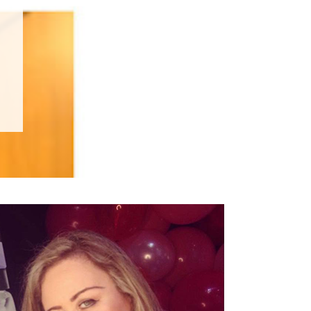
Cauã Reymond
Jogada de Risco - Primeira
Temporada
LEIA MAIS