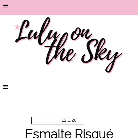
≡
≡
12.1.26
Esmalte Risqué