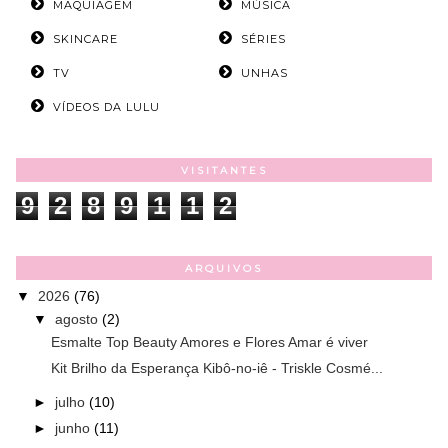
MAQUIAGEM
MÚSICA
SKINCARE
SÉRIES
TV
UNHAS
VÍDEOS DA LULU
VISITANTES
9
2
8
9
1
1
2
ARQUIVOS
▼
2026
(76)
▼
agosto
(2)
Esmalte Top Beauty Amores e Flores Amar é viver
Kit Brilho da Esperança Kibô-no-iê - Triskle Cosmé...
►
julho
(10)
►
junho
(11)