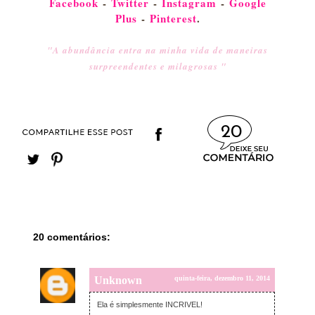
Facebook
-
Twitter
-
Instagram
-
Google
Plus
-
Pinterest
.
"A abundância entra na minha vida de maneiras
surpreendentes e milagrosas "
20
20 comentários:
Unknown
quinta-feira, dezembro 11, 2014
Ela é simplesmente INCRIVEL!