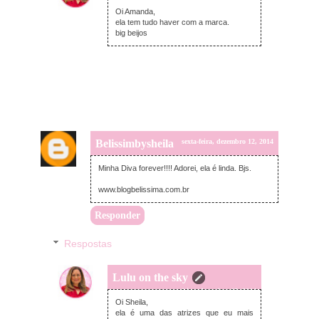
sexta-feira, dezembro 12, 2014
Oi Amanda,
ela tem tudo haver com a marca.
big beijos
Belissimbysheila
sexta-feira, dezembro 12, 2014
Minha Diva forever!!!! Adorei, ela é linda. Bjs.
www.blogbelissima.com.br
Responder
Respostas
Lulu on the sky
sexta-feira, dezembro 12, 2014
Oi Sheila,
ela é uma das atrizes que eu mais