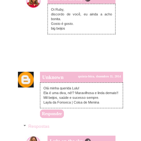
sexta-feira, dezembro 12, 2014
Oi Ruby,
discordo de você, eu ainda a acho
bonita.
Gosto é gosto.
big beijos
Unknown
quinta-feira, dezembro 11, 2014
Olá minha querida Lulu!
Ela é uma diva, né!? Maravilhosa e linda demais!!
Mil beijos, saúde e sucesso sempre.
Layla da Fonseca | Coisa de Menina
Responder
Respostas