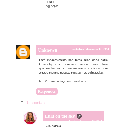
gosto
big beijos
Unknown
sexta-feira, dezembro 12, 2014
Está moderníssima nas fotos, aliás esse estilo
Givanchy de ser combinou bastante com a Julia
que venhamos e convenhamos continuou um
arraso mesmo nessas roupas masculinizadas.
http://redandvintage.wix.com/home
Responder
Respostas
Lulu on the sky
segunda-feira, dezembro 15, 2014
Olá estrela,