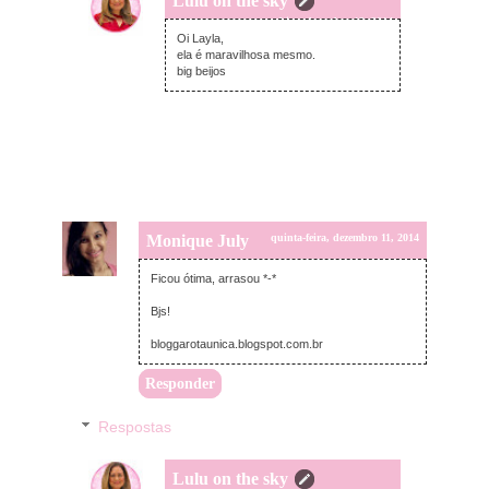
Lulu on the sky
sexta-feira, dezembro 12, 2014
Oi Layla,
ela é maravilhosa mesmo.
big beijos
Monique July
quinta-feira, dezembro 11, 2014
Ficou ótima, arrasou *-*
Bjs!
bloggarotaunica.blogspot.com.br
Responder
Respostas
Lulu on the sky