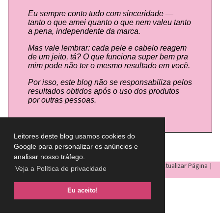
Eu sempre conto tudo com sinceridade —
tanto o que amei quanto o que nem valeu tanto
a pena, independente da marca.
Mas vale lembrar: cada pele e cabelo reagem
de um jeito, tá? O que funciona super bem pra
mim pode não ter o mesmo resultado em você.
Por isso, este blog não se responsabiliza pelos
resultados obtidos após o uso dos produtos
por outras pessoas.
Leitores deste blog usamos cookies do
Google para personalizar os anúncios e
analisar nosso tráfego.
LULU ON THE SKY
- Todos os direitos reservados © |
Atualizar Página
|
Veja a Política de privacidade
Eu aceito!