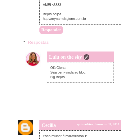
AMEI <3333
Beijos beijos
http://mynameisglenn.com.br
Responder
Respostas
Lulu on the sky
sexta-feira, dezembro 12, 2014
Olá Glena,
Seja bem-vinda ao blog.
Big Beijos
Cecilia
quinta-feira, dezembro 11, 2014
Essa mulher é maravilhosa ♥