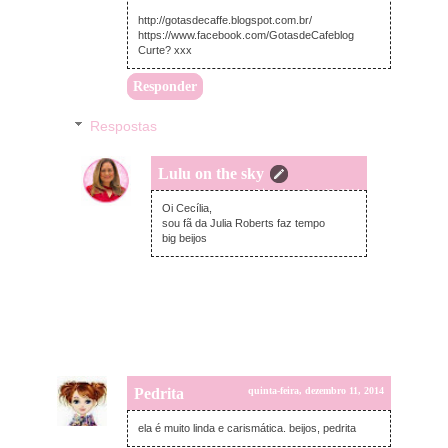
http://gotasdecaffe.blogspot.com.br/
https://www.facebook.com/GotasdeCafeblog
Curte? xxx
Responder
Respostas
Lulu on the sky
sexta-feira, dezembro 12, 2014
Oi Cecília,
sou fã da Julia Roberts faz tempo
big beijos
Pedrita
quinta-feira, dezembro 11, 2014
ela é muito linda e carismática. beijos, pedrita