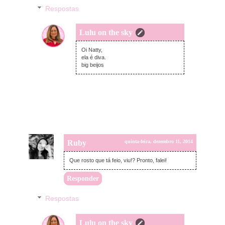
Respostas
Lulu on the sky
sexta-feira, dezembro 12, 2014
Oi Natty,
ela é diva.
big beijos
Ruby
quinta-feira, dezembro 11, 2014
Que rosto que tá feio, viu!? Pronto, falei!
Responder
Respostas
Lulu on the sky