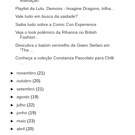
Malhação.
Playlist da Lulu: Demons - Imagine Dragons, trilha...
Vale tudo em busca da vaidade?
Saiba tudo sobre a Comic Con Experience
Veja o look polêmico da Rihanna no British
Fashion...
Descubra o batom vermelho de Gwen Stefani em
"The ...
Conheça a coleção Constanza Pascolato para Chilli
...
►
novembro
(21)
►
outubro
(20)
►
setembro
(21)
►
agosto
(19)
►
julho
(22)
►
junho
(19)
►
maio
(23)
►
abril
(20)