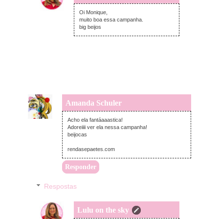
sexta-feira, dezembro 12, 2014
Oi Monique,
muito boa essa campanha.
big beijos
Amanda Schuler
quinta-feira, dezembro 11, 2014
Acho ela fantáaaastica!
Adoreiiii ver ela nessa campanha!
beijocas
rendasepaetes.com
Responder
Respostas
Lulu on the sky