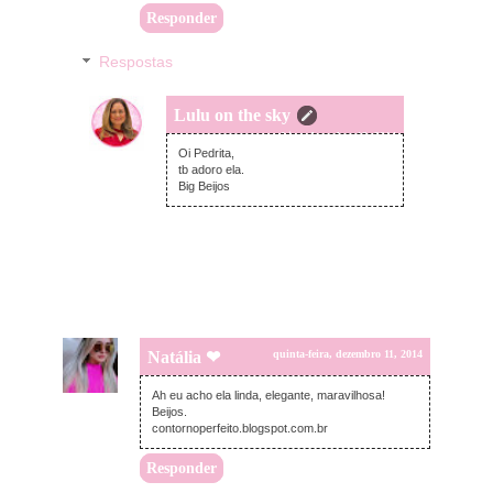
Responder
Respostas
Lulu on the sky
sexta-feira, dezembro 12, 2014
Oi Pedrita,
tb adoro ela.
Big Beijos
Natália ❤
quinta-feira, dezembro 11, 2014
Ah eu acho ela linda, elegante, maravilhosa!
Beijos.
contornoperfeito.blogspot.com.br
Responder