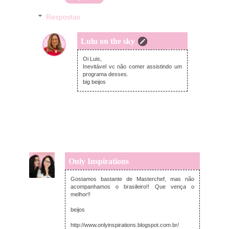
Respostas
Lulu on the sky
quarta-feira, dezembro 17, 2014
Oi Luis,
Inevitável vc não comer assistindo um
programa desses.
big beijos
Only Inspirations
terça-feira, dezembro 16, 2014
Gostamos bastante de Masterchef, mas não
acompanhamos o brasileiro!! Que vença o
melhor!!
beijos
http://www.onlyinspirations.blogspot.com.br/