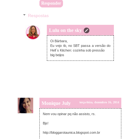
Responder
Respostas
Lulu on the sky
quarta-feira, dezembro 17, 2014
Oi Bárbara,
Eu vejo tb, no SBT passa a versão do
Hell´s Kitchen: cozinha sob pressão
big beijos
Monique July
terça-feira, dezembro 16, 2014
Nem vou opinar pq não assisto, rs.
Bjs!
http://bloggarotaunica.blogspot.com.br