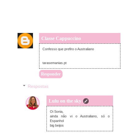
Classe Cappuccino
terça-feira, dezembro 16, 2014
Confesso que prefiro o Australiano
tarasemanias.pt
Responder
Respostas
Lulu on the sky
quarta-feira, dezembro 17, 2014
Oi Sonia,
ainda não vi o Australiano, só o
Espanhol
big beijos