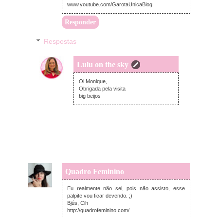
www.youtube.com/GarotaUnicaBlog
Responder
Respostas
Lulu on the sky
quarta-feira, dezembro 17, 2014
Oi Monique,
Obrigada pela visita
big beijos
Quadro Feminino
terça-feira, dezembro 16, 2014
Eu realmente não sei, pois não assisto, esse
palpite vou ficar devendo. ;)
Bjús, Cih
http://quadrofeminino.com/