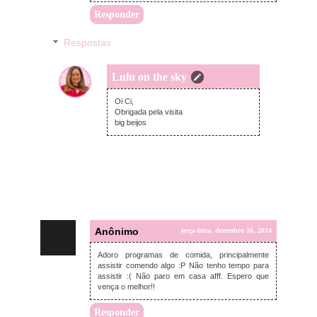
Responder
Respostas
Lulu on the sky
quarta-feira, dezembro 17, 2014
Oi Ci,
Obrigada pela visita
big beijos
Anônimo
terça-feira, dezembro 16, 2014
Adoro programas de comida, principalmente
assistir comendo algo :P Não tenho tempo para
assistir :( Não paro em casa afff. Espero que
vença o melhor!!
Responder