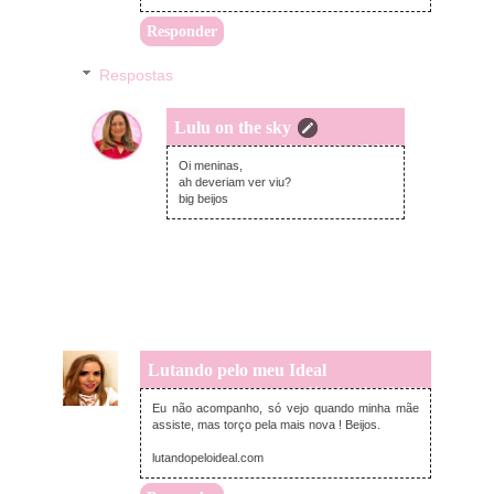
Responder
Respostas
Lulu on the sky
quarta-feira, dezembro 17, 2014
Oi meninas,
ah deveriam ver viu?
big beijos
Lutando pelo meu Ideal
terça-feira, dezembro 16, 2014
Eu não acompanho, só vejo quando minha mãe
assiste, mas torço pela mais nova ! Beijos.
lutandopeloideal.com