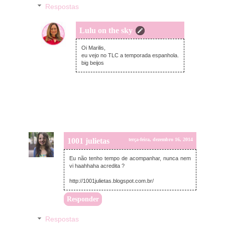
Respostas
Lulu on the sky
quarta-feira, dezembro 17, 2014
Oi Marilis,
eu vejo no TLC a temporada espanhola.
big beijos
1001 julietas
terça-feira, dezembro 16, 2014
Eu não tenho tempo de acompanhar, nunca nem
vi haahhaha acredita ?
http://1001julietas.blogspot.com.br/
Responder
Respostas