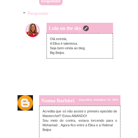
Responder
Respostas
Lulu on the sky
quarta-feira, dezembro 17, 2014
Olá estrela,
A Elisa é talentosa.
Seja bem-vinda ao blog.
Big Beijos
Nanna Barbieri
terça-feira, dezembro 16, 2014
Acredita que só não assisti o primeiro episódio de
Masterchef? Estou AMANDO!
Sou meio do contra, estava torcendo para o
Mohamad... Agora fico entre a Elisa e a Helena!
Beijos