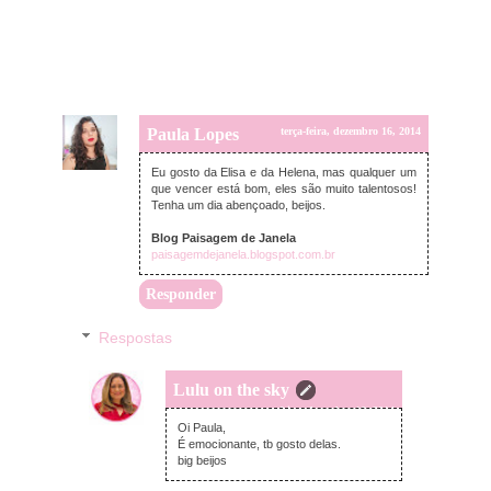
Paula Lopes
terça-feira, dezembro 16, 2014
Eu gosto da Elisa e da Helena, mas qualquer um
que vencer está bom, eles são muito talentosos!
Tenha um dia abençoado, beijos.
Blog Paisagem de Janela
paisagemdejanela.blogspot.com.br
Responder
Respostas
Lulu on the sky
terça-feira, dezembro 16, 2014
Oi Paula,
É emocionante, tb gosto delas.
big beijos