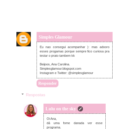
Simples Glamour
terça-feira, dezembro 16, 2014
Eu nao consegui acompanhar ): mas adooro
esses progamas porque sempre fico curiosa pra
testar o prato tambem kk
Beijoos, Ana Carolina.
Simplesglamour.blogspot.com
Instagram e Twitter: @simplesglamour
Responder
Respostas
Lulu on the sky
terça-feira, dezembro 16, 2014
Oi Ana,
dá uma fome danada ver esse
programa.