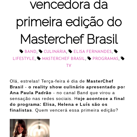
vencedora da
primeira edição do
Masterchef Brasil
,
,
,
BAND
CULINÁRIA
ELISA FERNANDES
,
,
,
LIFESTYLE
MASTERCHEF BRASIL
PROGRAMAS
TV
Olá, estrelas! Terça-feira é dia de
MasterChef
Brasil
-
o reality show culinário apresentado po
r
Ana Paula Padrão
- no canal Band que virou a
sensação nas redes sociais. H
oje acontece a final
do programa: Elisa, Helena e Luís são os
finalistas
. Quem vencerá essa primeira edição?