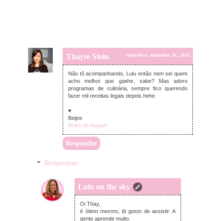
Thayse Stein
terça-feira, dezembro 16, 2014
Não tô acompanhando, Lulu então nem sei quem
acho melhor que ganhe, sabe? Mas adoro
programas de culinária, sempre fico querendo
fazer mil receitas legais depois hehe
♥
Beijos
Brilho de Aluguel
Responder
Respostas
Lulu on the sky
quarta-feira, dezembro 17, 2014
Oi Thay,
é ótimo mesmo, tb gosto de assistir. A
gente aprende muito.