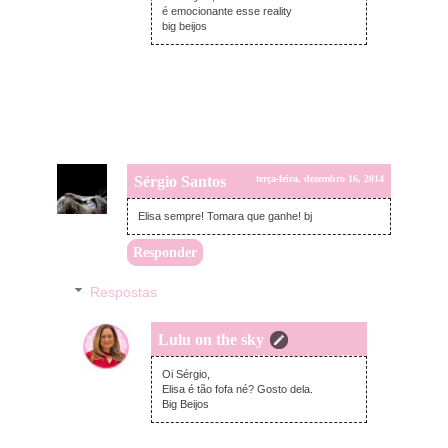
é emocionante esse reality
big beijos
Sérgio Santos
terça-feira, dezembro 16, 2014
Elisa sempre! Tomara que ganhe! bj
Responder
Respostas
Lulu on the sky
terça-feira, dezembro 16, 2014
Oi Sérgio,
Elisa é tão fofa né? Gosto dela.
Big Beijos