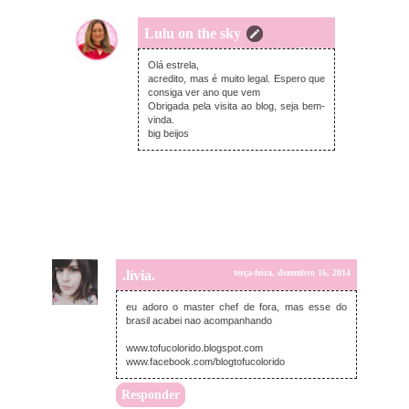
Lulu on the sky
quarta-feira, dezembro 17, 2014
Olá estrela,
acredito, mas é muito legal. Espero que
consiga ver ano que vem
Obrigada pela visita ao blog, seja bem-
vinda.
big beijos
.lívia.
terça-feira, dezembro 16, 2014
eu adoro o master chef de fora, mas esse do
brasil acabei nao acompanhando
www.tofucolorido.blogspot.com
www.facebook.com/blogtofucolorido
Responder