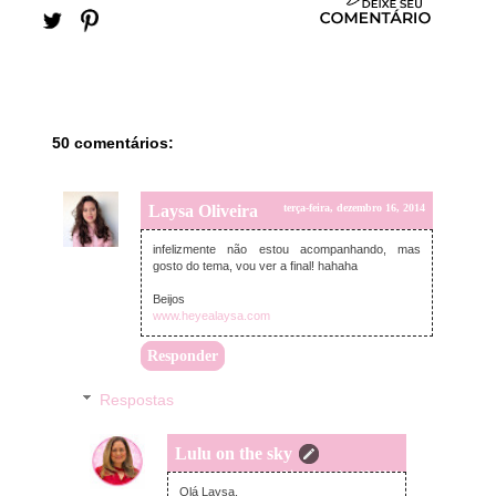
50 comentários:
Laysa Oliveira
terça-feira, dezembro 16, 2014
infelizmente não estou acompanhando, mas
gosto do tema, vou ver a final! hahaha
Beijos
www.heyealaysa.com
Responder
Respostas
Lulu on the sky
terça-feira, dezembro 16, 2014
Olá Laysa,