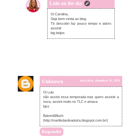
Lulu on the sky
quarta-feira, dezembro 17, 2014
Oi Carolina,
Seja bem-vinda ao blog.
Tb descobri faz pouco tempo e adoro
assistir
big beijos
Unknown
terça-feira, dezembro 16, 2014
Oi Lulu
não assisti essa temporada mas quero assistir a
nova, assisti muito no TLC e amava
bjss
Batom&Blush
|http://marilisdasilvadutra.blogspot.com.br/|
Responder