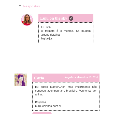
Respostas
Lulu on the sky
quarta-feira, dezembro 17, 2014
Oi Lívia,
o formato é o mesmo. Só mudam
alguns detalhes
big beijos
Carla
terça-feira, dezembro 16, 2014
Eu adoro MasterChef. Mas infelizmente não
consegui acompanhar o brasileiro. Vou tentar ver
a final.
Beijinhos
burguesinhas.com.br