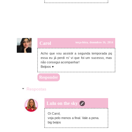
Carol
terça-feira, dezembro 16, 2014
Acho que vou assistir a segunda temporada pq
essa eu já perdi rs' vi que foi um sucesso, mas
não consegui acompanhar!
Beijoos ♥
Responder
Respostas
Lulu on the sky
terça-feira, dezembro 16, 2014
Oi Carol,
veja pelo menos a final. Vale a pena.
big beijos