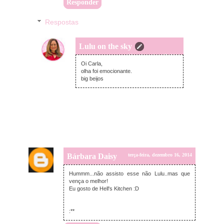
Responder
Respostas
Lulu on the sky
quarta-feira, dezembro 17, 2014
Oi Carla,
olha foi emocionante.
big beijos
Bárbara Daisy
terça-feira, dezembro 16, 2014
Hummm...não assisto esse não Lulu..mas que
vença o melhor!
Eu gosto de Hell's Kitchen :D
:**