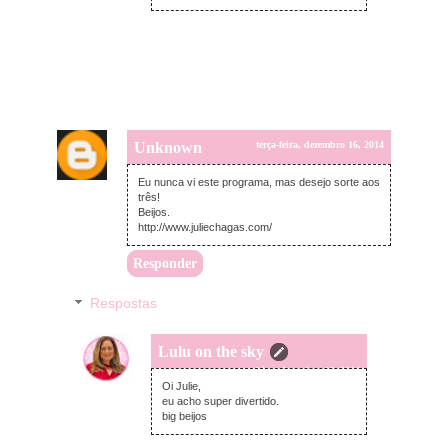
Unknown
terça-feira, dezembro 16, 2014
Eu nunca vi este programa, mas desejo sorte aos
três!
Beijos.
http://www.juliechagas.com/
Responder
Respostas
Lulu on the sky
terça-feira, dezembro 16, 2014
Oi Julie,
eu acho super divertido.
big beijos