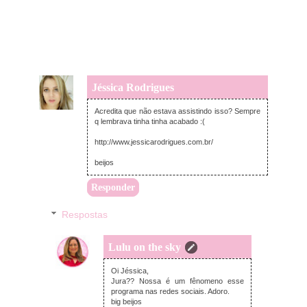
Jéssica Rodrigues
terça-feira, dezembro 16, 2014
Acredita que não estava assistindo isso? Sempre
q lembrava tinha tinha acabado :(
http://www.jessicarodrigues.com.br/
beijos
Responder
Respostas
Lulu on the sky
terça-feira, dezembro 16, 2014
Oi Jéssica,
Jura?? Nossa é um fênomeno esse
programa nas redes sociais. Adoro.
big beijos