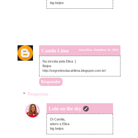
big beijos
Camila Lima
terça-feira, dezembro 16, 2014
Na torcida pela Elisa :)
Beijos
http://segredosdacahlima.blogspot.com.br/
Responder
Respostas
Lulu on the sky
quarta-feira, dezembro 17, 2014
Oi Camila,
adoro a Elisa.
big beijos