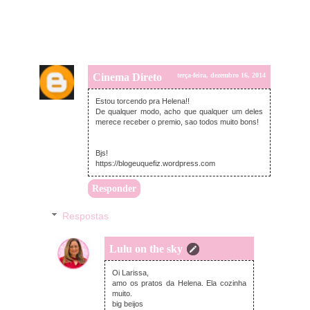
Cinema Direto
terça-feira, dezembro 16, 2014
Estou torcendo pra Helena!!
De qualquer modo, acho que qualquer um deles
merece receber o premio, sao todos muito bons!
Bjs!
https://blogeuquefiz.wordpress.com
Responder
Respostas
Lulu on the sky
terça-feira, dezembro 16, 2014
Oi Larissa,
amo os pratos da Helena. Ela cozinha
muito.
big beijos