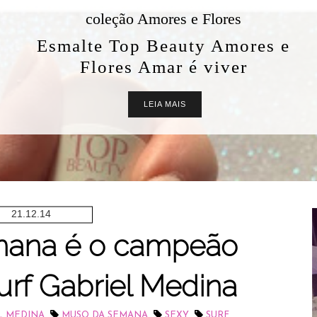
coleção Amores e Flores
Esmalte Top Beauty Amores e
Flores Amar é viver
LEIA MAIS
21.12.14
ana é o campeão
urf Gabriel Medina
,
,
,
L MEDINA
MUSO DA SEMANA
SEXY
SURF