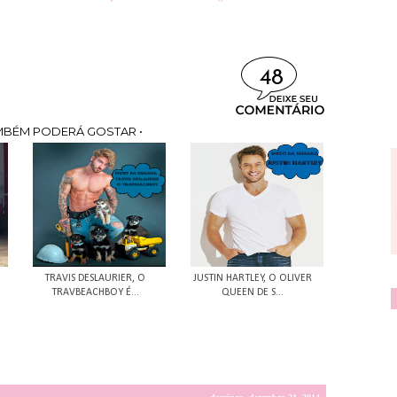
48
MBÉM PODERÁ GOSTAR •
TRAVIS DESLAURIER, O
JUSTIN HARTLEY, O OLIVER
TRAVBEACHBOY É...
QUEEN DE S...