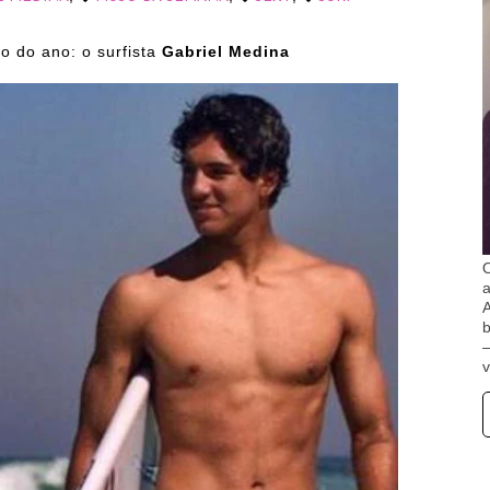
o do ano: o surfista
Gabriel Medina
O
A
b
v