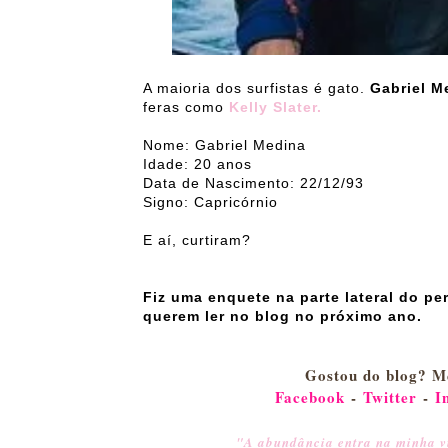
A maioria dos surfistas é gato.
Gabriel M
feras como
Kelly Slater.
Nome: Gabriel Medina
Idade: 20 anos
Data de Nascimento: 22/12/93
Signo: Capricórnio
E aí, curtiram?
Fiz uma enquete na parte lateral do p
querem ler no blog no próximo ano.
Gostou do blog? M
Facebook
-
Twitter
-
I
"A abundância entra na minha vi