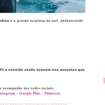
edina
é a grande surpresa do surf, desbancando
erfil e convido vocês votarem nos assuntos que
e acompanhe nas redes sociais:
nstagram
-
Google Plus
-
Pinterest
.
da de maneiras surpreendentes e milagrosas "