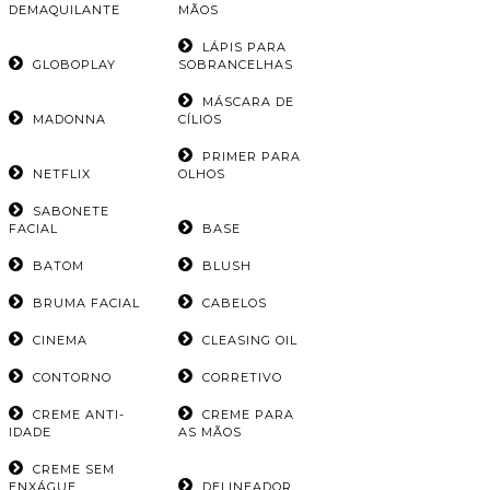
DEMAQUILANTE
MÃOS
LÁPIS PARA
GLOBOPLAY
SOBRANCELHAS
MÁSCARA DE
MADONNA
CÍLIOS
PRIMER PARA
NETFLIX
OLHOS
SABONETE
FACIAL
BASE
BATOM
BLUSH
BRUMA FACIAL
CABELOS
CINEMA
CLEASING OIL
CONTORNO
CORRETIVO
CREME ANTI-
CREME PARA
IDADE
AS MÃOS
CREME SEM
ENXÁGUE
DELINEADOR