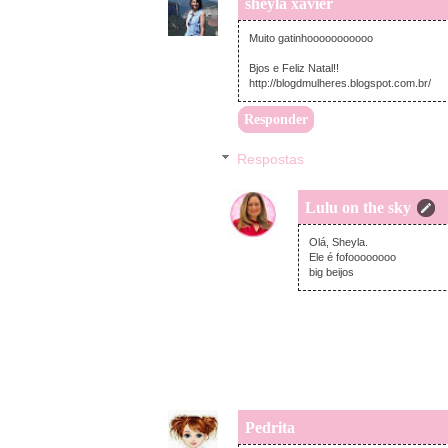
sheyla xavier
Muito gatinhooooooooooo
Bjos e Feliz Natal!!
http://blogdmulheres.blogspot.com.br/
Responder
Respostas
Lulu on the sky
Olá, Sheyla.
Ele é fofoooooooo
big beijos
Pedrita