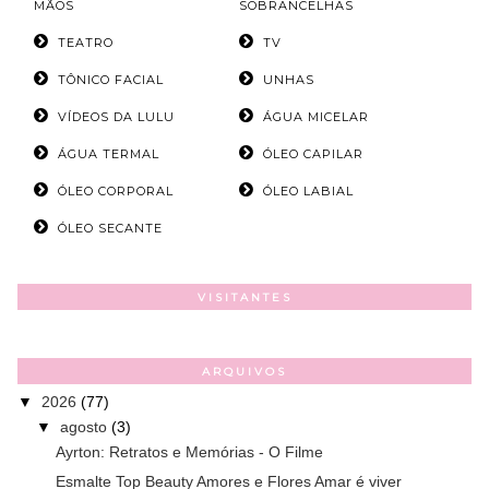
MÃOS
SOBRANCELHAS
TEATRO
TV
TÔNICO FACIAL
UNHAS
VÍDEOS DA LULU
ÁGUA MICELAR
ÁGUA TERMAL
ÓLEO CAPILAR
ÓLEO CORPORAL
ÓLEO LABIAL
ÓLEO SECANTE
VISITANTES
ARQUIVOS
▼
2026
(77)
▼
agosto
(3)
Ayrton: Retratos e Memórias - O Filme
Esmalte Top Beauty Amores e Flores Amar é viver