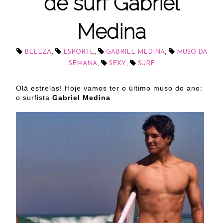
de surf Gabriel
Medina
,
,
,
BELEZA
ESPORTE
GABRIEL MEDINA
MUSO DA
,
,
SEMANA
SEXY
SURF
Olá estrelas! Hoje vamos ter o último muso do ano:
o surfista
Gabriel Medina