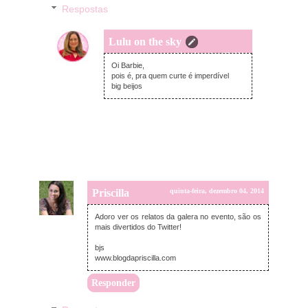
Respostas
Lulu on the sky
sexta-feira, dezembro 05, 2014
Oi Barbie,
pois é, pra quem curte é imperdível
big beijos
Priscilla
quinta-feira, dezembro 04, 2014
Adoro ver os relatos da galera no evento, são os
mais divertidos do Twitter!
bjs
www.blogdapriscilla.com
Responder