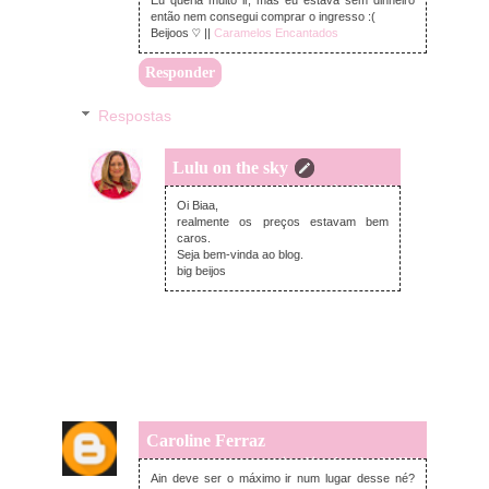
então nem consegui comprar o ingresso :(
Beijoos ♡ ||
Caramelos Encantados
Responder
Respostas
Lulu on the sky
sexta-feira, dezembro 05, 2014
Oi Biaa,
realmente os preços estavam bem
caros.
Seja bem-vinda ao blog.
big beijos
Caroline Ferraz
quinta-feira, dezembro 04, 2014
Ain deve ser o máximo ir num lugar desse né?