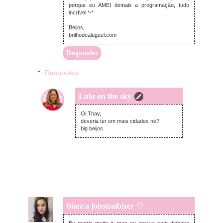
porque eu AMEI demais a programação, tudo
incrível *-*
Beijos,
brilhodealuguel.com
Responder
Respostas
Lulu on the sky
sexta-feira, dezembro 05, 2014
Oi Thay,
deveria ter em mais cidades né?
big beijos
bianca jobstraibizer ♡
quinta-feira, dezembro 04, 2014
Eu queria muito ir, mas eu estava sem dinheiro