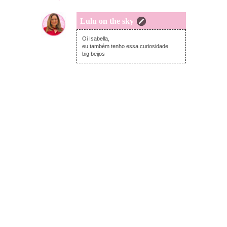
Lulu on the sky
sexta-feira, dezembro 05, 2014
Oi Isabella,
eu também tenho essa curiosidade
big beijos