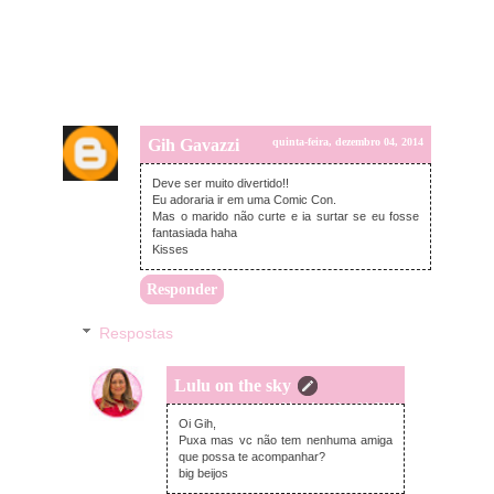
Gih Gavazzi
quinta-feira, dezembro 04, 2014
Deve ser muito divertido!!
Eu adoraria ir em uma Comic Con.
Mas o marido não curte e ia surtar se eu fosse
fantasiada haha
Kisses
Responder
Respostas
Lulu on the sky
quinta-feira, dezembro 04, 2014
Oi Gih,
Puxa mas vc não tem nenhuma amiga
que possa te acompanhar?
big beijos