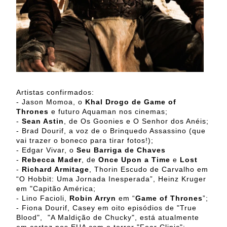
Artistas confirmados:
- Jason Momoa, o
Khal Drogo de Game of
Thrones
e futuro Aquaman nos cinemas;
-
Sean Astin
, de Os Goonies e O Senhor dos Anéis;
- Brad Dourif, a voz de o Brinquedo Assassino (que
vai trazer o boneco para tirar fotos!);
- Edgar Vivar, o
Seu Barriga de Chaves
-
Rebecca Mader
, de
Once Upon a Time
e
Lost
-
Richard Armitage
, Thorin Escudo de Carvalho em
“O Hobbit: Uma Jornada Inesperada”, Heinz Kruger
em "Capitão América;
- Lino Facioli,
Robin Arryn
em “
Game of Thrones
”;
- Fiona Dourif, Casey em oito episódios de "True
Blood", "A Maldição de Chucky", está atualmente