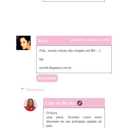
Kyra
quinta-feira, dezembro 04, 2014
Putz...essas coisas não chegam em BH... :(
bjo
kyreth.blogspot.com.br
Responder
Respostas
Lulu on the sky
quinta-feira, dezembro 04, 2014
Oi Kyra,
uma pena. Eventos como esse
deveriam ter nas principais capitais do
país