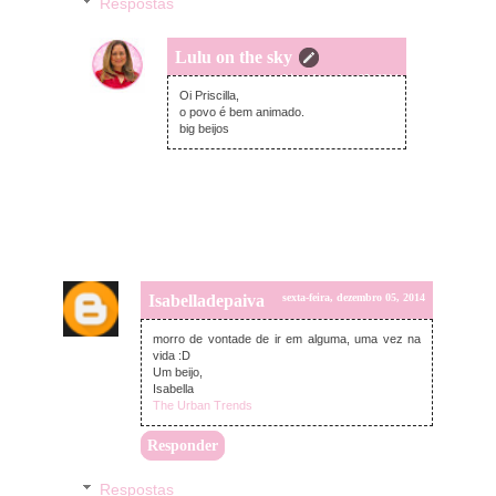
Respostas
Lulu on the sky
sexta-feira, dezembro 05, 2014
Oi Priscilla,
o povo é bem animado.
big beijos
Isabelladepaiva
sexta-feira, dezembro 05, 2014
morro de vontade de ir em alguma, uma vez na
vida :D
Um beijo,
Isabella
The Urban Trends
Responder
Respostas