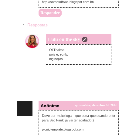
http://somosdiwas.blogspot.com.br/
Responder
Respostas
Lulu on the sky
quinta-feira, dezembro 04, 2014
Oi Thalma,
pois é, eu tb.
big beijos
Anônimo
quinta-feira, dezembro 04, 2014
Deve ser muito legal , que pena que quando e for
para São Paulo já vai ter acabado :(
picnictemplate.blogspot.com