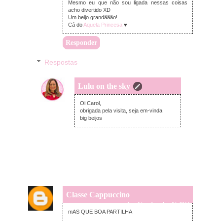
Mesmo eu que não sou ligada nessas coisas
acho divertido XD
Um beijo grandããão!
Cá do
Aquela Princesa
♥
Responder
Respostas
Lulu on the sky
sexta-feira, dezembro 05, 2014
Oi Carol,
obrigada pela visita, seja em-vinda
big beijos
Classe Cappuccino
quinta-feira, dezembro 04, 2014
mAS QUE BOA PARTILHA