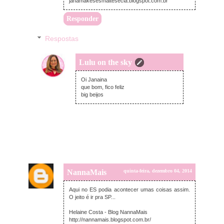
janamakesesmaltesecia.blogspot.com.br
Responder
Respostas
Lulu on the sky
sexta-feira, dezembro 05, 2014
Oi Janaina
que bom, fico feliz
big beijos
NannaMais
quinta-feira, dezembro 04, 2014
Aqui no ES podia acontecer umas coisas assim.
O jeito é ir pra SP...
Helaine Costa - Blog NannaMais
http://nannamais.blogspot.com.br/