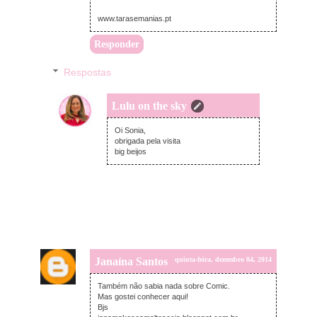
www.tarasemanias.pt
Responder
Respostas
Lulu on the sky
sexta-feira, dezembro 05, 2014
Oi Sonia,
obrigada pela visita
big beijos
Janaína Santos
quinta-feira, dezembro 04, 2014
Também não sabia nada sobre Comic.
Mas gostei conhecer aqui!
Bjs