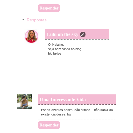
Responder
Respostas
Lulu on the sky
sexta-feira, dezembro 05, 2014
Oi Helaine,
seja bem-vinda ao blog
big beijos
Uma Interessante Vida
quinta-feira, dezembro 04, 2014
Esses eventos assim, são ótimos... não sabia da
existência desse. bjs
Responder