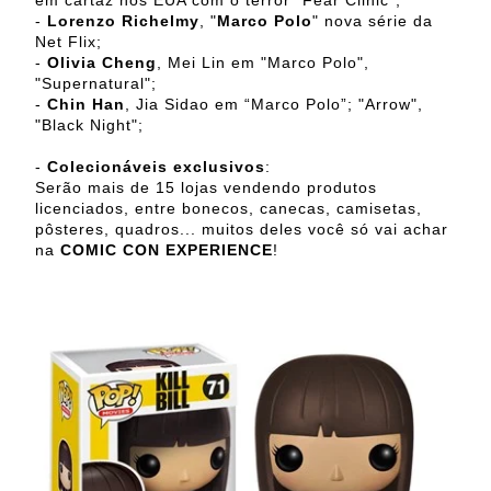
em cartaz nos EUA com o terror "Fear Clinic";
-
Lorenzo Richelmy
, "
Marco Polo
" nova série da
Net Flix;
-
Olivia Cheng
, Mei Lin em "Marco Polo",
"Supernatural";
-
Chin Han
, Jia Sidao em “Marco Polo”; "Arrow",
"Black Night";
-
Colecionáveis exclusivos
:
Serão mais de 15 lojas vendendo produtos
licenciados, entre bonecos, canecas, camisetas,
pôsteres, quadros... muitos deles você só vai achar
na
COMIC CON EXPERIENCE
!