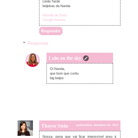
Linda Tarde
beijokas da Nanda
Mamãe de Duas
Google+Nanda
Responder
Respostas
Lulu on the sky
quinta-feira, dezembro 04, 2014
Oi Nanda,
que bom que curtiu
big beijos
Thayse Stein
quinta-feira, dezembro 04, 2014
Nossa, pena que vai ficar impossível preu ir,