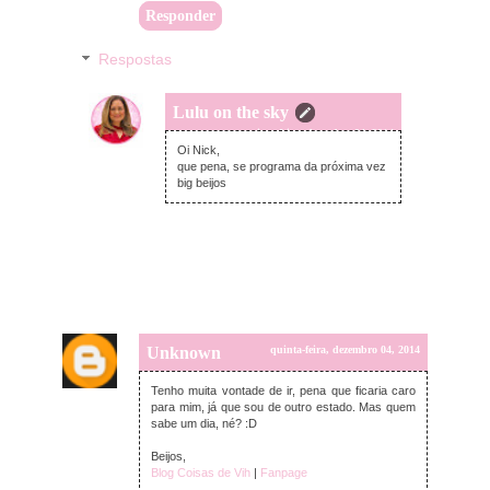
Responder
Respostas
Lulu on the sky
quinta-feira, dezembro 04, 2014
Oi Nick,
que pena, se programa da próxima vez
big beijos
Unknown
quinta-feira, dezembro 04, 2014
Tenho muita vontade de ir, pena que ficaria caro
para mim, já que sou de outro estado. Mas quem
sabe um dia, né? :D
Beijos,
Blog Coisas de Vih
|
Fanpage