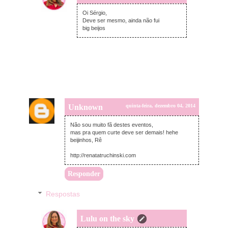
quinta-feira, dezembro 04, 2014
Oi Sérgio,
Deve ser mesmo, ainda não fui
big beijos
Unknown
quinta-feira, dezembro 04, 2014
Não sou muito fã destes eventos,
mas pra quem curte deve ser demais! hehe
beijinhos, Rê
http://renatatruchinski.com
Responder
Respostas
Lulu on the sky