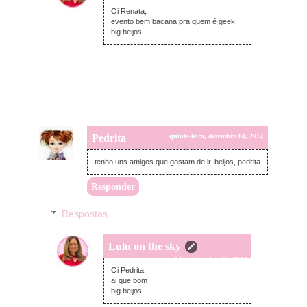
quinta-feira, dezembro 04, 2014
Oi Renata,
evento bem bacana pra quem é geek
big beijos
Pedrita
quinta-feira, dezembro 04, 2014
tenho uns amigos que gostam de ir. beijos, pedrita
Responder
Respostas
Lulu on the sky
quinta-feira, dezembro 04, 2014
Oi Pedrita,
ai que bom
big beijos