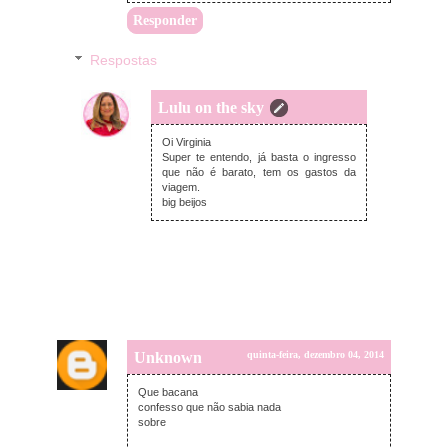
Responder
Respostas
Lulu on the sky
quinta-feira, dezembro 04, 2014
Oi Virginia
Super te entendo, já basta o ingresso
que não é barato, tem os gastos da
viagem.
big beijos
Unknown
quinta-feira, dezembro 04, 2014
Que bacana
confesso que não sabia nada
sobre