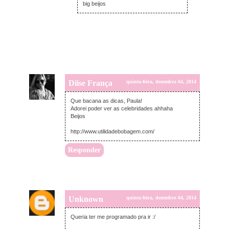
big beijos
Diise França
quinta-feira, dezembro 04, 2014
Que bacana as dicas, Paula!
Adorei poder ver as celebridades ahhaha
Beijos
http://www.utilidadebobagem.com/
Responder
Unknown
quinta-feira, dezembro 04, 2014
Queria ter me programado pra ir :/