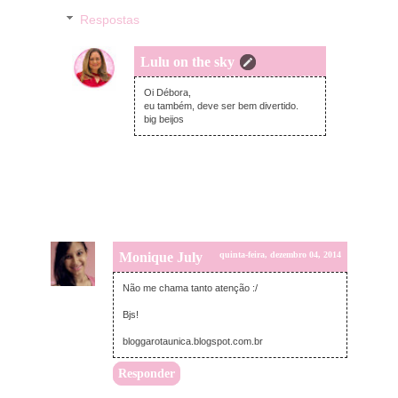
Respostas
Lulu on the sky
quinta-feira, dezembro 04, 2014
Oi Débora,
eu também, deve ser bem divertido.
big beijos
Monique July
quinta-feira, dezembro 04, 2014
Não me chama tanto atenção :/
Bjs!
bloggarotaunica.blogspot.com.br
Responder