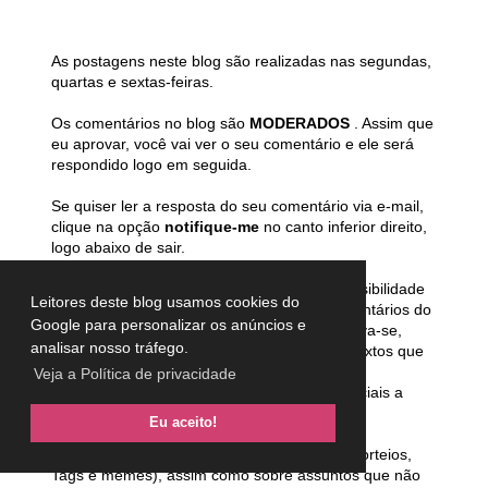
As postagens neste blog são realizadas nas segundas,
quartas e sextas-feiras.
Os comentários no blog são
MODERADOS
. Assim que
eu aprovar, você vai ver o seu comentário e ele será
respondido logo em seguida.
Se quiser ler a resposta do seu comentário via e-mail,
clique na opção
notifique-me
no canto inferior direito,
logo abaixo de sair.
ATENÇÃO :
A legislação brasileira prevê possibilidade
Leitores deste blog usamos cookies do
de punir o blogueiro pelos conteúdos e comentários do
Google para personalizar os anúncios e
blog, sendo assim, a autora deste blog reserva-se,
analisar nosso tráfego.
desde já, o direito de excluir comentários e textos que
julgar ofensivos, difamatórios, caluniosos,
Veja a Política de privacidade
preconceituosos ou de alguma forma prejudiciais a
terceiros.
Eu aceito!
Comentários contendo SPAM (convite para sorteios,
Tags e memes), assim como sobre assuntos que não