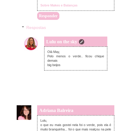
Sobre Makes e Balanças
Responder
Respostas
Lulu on the sky
quinta-feira, fevereiro 26, 2015
Olá May,
Pelo menos o verde.. ficou chique
demais
big beijos
Adriana Balreira
quinta-feira, fevereiro 26, 2015
Lulu,
o que eu mais gostei nela foi o verde, pois ela é
muito branquinha... foi o que mais realçou na pele