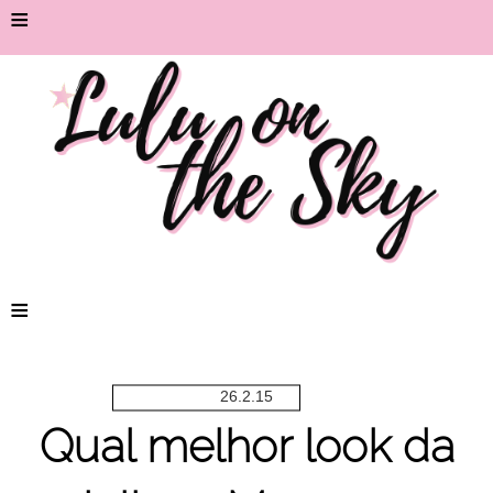
≡
≡
26.2.15
Qual melhor look da