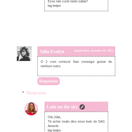
Esse não curte tanto sabia?
big beijos
Júlia Evelyn
quinta-feira, fevereiro 26, 2015
O 2 com certeza! Nao consegui gostar de
nenhum outro.
Responder
Respostas
Lulu on the sky
quinta-feira, fevereiro 26, 2015
Olá Júlia,
Tb achei muito divo esse look do SAG
Awards.
big beijos