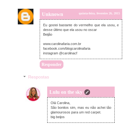
Unknown
quinta-feira, fevereiro 26, 2015
Eu gostei bastante do vermelho que ela usou, e
desse último que ela usou no oscar
Beijão
www.carolinafaria.com.br
facebook.com/blogcarolinafaria
instagram @carolinacf
Responder
Respostas
Lulu on the sky
quinta-feira, fevereiro 26, 2015
Olá Carolina,
São bonitos sim, mas eu não achei tão
glamourosos para um red carpet.
big beijos