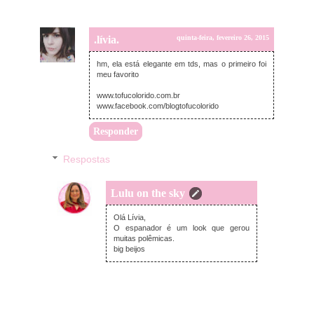
.lívia.
quinta-feira, fevereiro 26, 2015
hm, ela está elegante em tds, mas o primeiro foi
meu favorito
www.tofucolorido.com.br
www.facebook.com/blogtofucolorido
Responder
Respostas
Lulu on the sky
quinta-feira, fevereiro 26, 2015
Olá Lívia,
O espanador é um look que gerou
muitas polêmicas.
big beijos