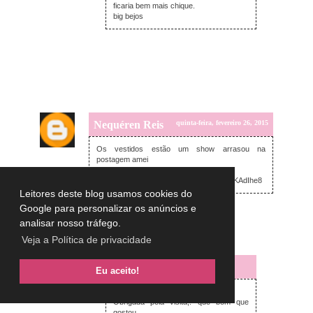
ficaria bem mais chique.
big bejos
Nequéren Reis
quinta-feira, fevereiro 26, 2015
Os vestidos estão um show arrasou na
postagem amei
Curta e siga o meu canal:
https://www.youtube.com/watch?v=sg_8KAdIhe8
Leitores deste blog usamos cookies do
Responder
Google para personalizar os anúncios e
analisar nosso tráfego.
Respostas
Veja a Política de privacidade
Lulu on the sky
Eu aceito!
quinta-feira, fevereiro 26, 2015
Olá Nequéren,
Obrigada pela visita,. que bom que
gostou.