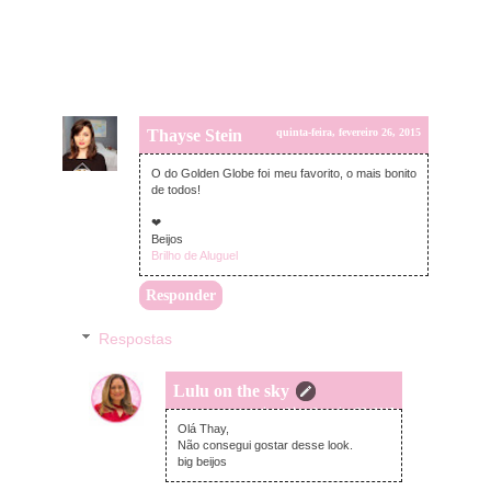
Thayse Stein
quinta-feira, fevereiro 26, 2015
O do Golden Globe foi meu favorito, o mais bonito
de todos!
❤
Beijos
Brilho de Aluguel
Responder
Respostas
Lulu on the sky
quinta-feira, fevereiro 26, 2015
Olá Thay,
Não consegui gostar desse look.
big beijos