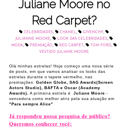
Juliane Moore no
Red Carpet?
,
,
,
CELEBRIDADES
CHANEL
GIVENCHY
,
,
JULIANNE MOORE
LOOK DAS CELEBRIDADES
,
,
,
,
MODA
PREMIAÇÃO
RED CARPET
TOM FORD
VESTIDO JULIANE MOORE
Olá minhas estrelas! Hoje começo uma nova série
de posts, em que vamos analisar os looks das
estrelas durante o tapete vermelho, nas
premiações:
Golden Globe, SAG Awards(Screen
Actors Studio), BAFTA e Oscar (Academy
Awards).
A primeira estrela é
Juliane Moore
-
vencedora como melhor atriz pela sua atuação em
"Para sempre Alice"
Já respondeu nossa pesquisa de público?
Queremos conhecer você: