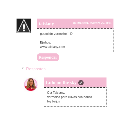
taislany
quinta-feira, fevereiro 26, 2015
gostei do vermelho!! :D
Bjinhos,
www.taislany.com
Responder
Respostas
Lulu on the sky
quinta-feira, fevereiro 26, 2015
Olá Taislany,
Vermelho para ruivas fica bonito.
big beijos