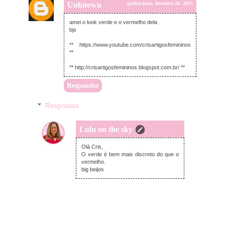
Unknown
quinta-feira, fevereiro 26, 2015
amei o look verde e o vermelho dela
bjs
** https://www.youtube.com/crisartigosfemininos
**
** http://crisartigosfemininos.blogspot.com.br/ **
Responder
Respostas
Lulu on the sky
quinta-feira, fevereiro 26, 2015
Olá Cris,
O verde é bem mais discreto do que o
vermelho.
big beijos