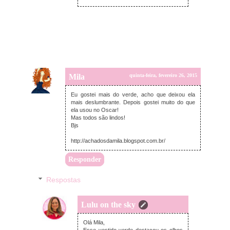
Mila
quinta-feira, fevereiro 26, 2015
Eu gostei mais do verde, acho que deixou ela
mais deslumbrante. Depois gostei muito do que
ela usou no Oscar!
Mas todos são lindos!
Bjs
http://achadosdamila.blogspot.com.br/
Responder
Respostas
Lulu on the sky
quinta-feira, fevereiro 26, 2015
Olá Mila,
Esse vestido verde destacou os olhos