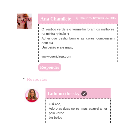
Ana Chamilete
quinta-feira, fevereiro 26, 2015
O vestido verde e o vermelho foram os melhores
na minha opinião :)
Achei que vestiu bem e as cores combinaram
com ela.
Um beijão e até mais.
www.queridaga.com
Responder
Respostas
Lulu on the sky
quinta-feira, fevereiro 26, 2015
Olá Ana,
Adoro as duas cores, mas agarrei amor
pelo verde.
big beijos