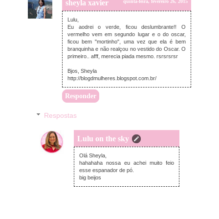
sheyla xavier
quinta-feira, fevereiro 26, 2015
Lulu,
Eu aodrei o verde, ficou deslumbrante!! O
vermelho vem em segundo lugar e o do oscar,
ficou bem "mortinho", uma vez que ela é bem
branquinha e não realçou no vestido do Oscar. O
primeiro.. afff, merecia piada mesmo. rsrsrsrsr
Bjos, Sheyla
http://blogdmulheres.blogspot.com.br/
Responder
Respostas
Lulu on the sky
quinta-feira, fevereiro 26, 2015
Olá Sheyla,
hahahaha nossa eu achei muito feio
esse espanador de pó.
big beijos