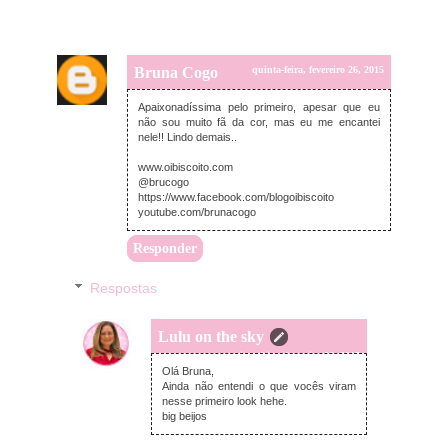
Bruna Cogo
quinta-feira, fevereiro 26, 2015
Apaixonadíssima pelo primeiro, apesar que eu
não sou muito fã da cor, mas eu me encantei
nele!! Lindo demais..
www.oibiscoito.com
@brucogo
https://www.facebook.com/blogoibiscoito
youtube.com/brunacogo
Responder
Respostas
Lulu on the sky
quinta-feira, fevereiro 26, 2015
Olá Bruna,
Ainda não entendi o que vocês viram
nesse primeiro look hehe.
big beijos