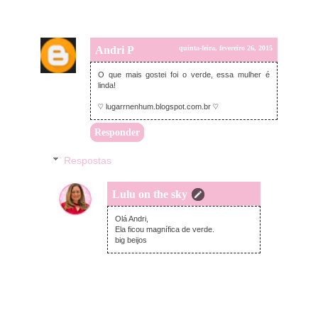
Andri P
quinta-feira, fevereiro 26, 2015
O que mais gostei foi o verde, essa mulher é
linda!
♡ lugarrnenhum.blogspot.com.br ♡
Responder
Respostas
Lulu on the sky
quinta-feira, fevereiro 26, 2015
Olá Andri,
Ela ficou magnífica de verde.
big beijos