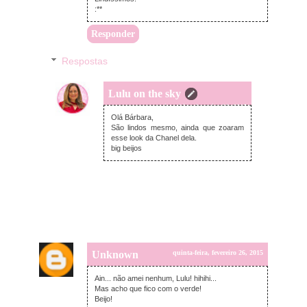
:**
Responder
Respostas
Lulu on the sky
quinta-feira, fevereiro 26, 2015
Olá Bárbara,
São lindos mesmo, ainda que zoaram
esse look da Chanel dela.
big beijos
Unknown
quinta-feira, fevereiro 26, 2015
Ain... não amei nenhum, Lulu! hihihi...
Mas acho que fico com o verde!
Beijo!