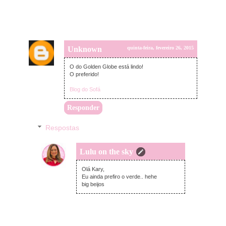
Unknown
quinta-feira, fevereiro 26, 2015
O do Golden Globe está lindo!
O preferido!
Blog do Sofá
Responder
Respostas
Lulu on the sky
quinta-feira, fevereiro 26, 2015
Olá Kary,
Eu ainda prefiro o verde.. hehe
big beijos