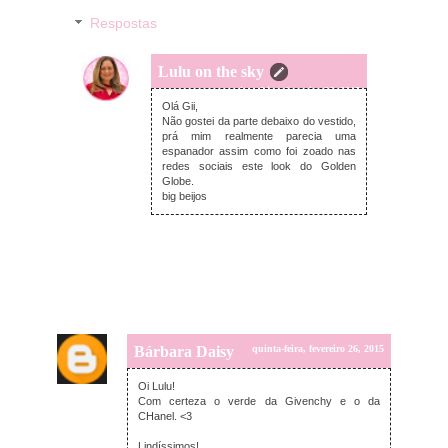
Respostas
Lulu on the sky
quinta-feira, fevereiro 26, 2015
Olá Gii,
Não gostei da parte debaixo do vestido,
prá mim realmente parecia uma
espanador assim como foi zoado nas
redes sociais este look do Golden
Globe.
big beijos
Bárbara Daisy
quinta-feira, fevereiro 26, 2015
Oi Lulu!
Com certeza o verde da Givenchy e o da
CHanel. <3
Lindíssimos!