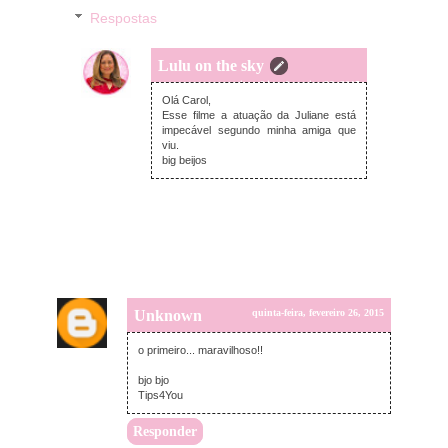
Respostas
Lulu on the sky
quinta-feira, fevereiro 26, 2015
Olá Carol,
Esse filme a atuação da Juliane está
impecável segundo minha amiga que
viu.
big beijos
Unknown
quinta-feira, fevereiro 26, 2015
o primeiro... maravilhoso!!
bjo bjo
Tips4You
Responder