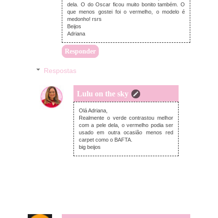
dela. O do Oscar ficou muito bonito também. O
que menos gostei foi o vermelho, o modelo é
medonho! rsrs
Beijos
Adriana
Responder
Respostas
Lulu on the sky
quinta-feira, fevereiro 26, 2015
Olá Adriana,
Realmente o verde contrastou melhor
com a pele dela, o vermelho podia ser
usado em outra ocasião menos red
carpet como o BAFTA.
big beijos