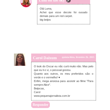
Lulu on the sky
quinta-feira, fevereiro 26, 2015
Olá Luma,
Achei que esse decote foi ousado
demais para um red carpet.
big beijos
Carol Daixum
quinta-feira, fevereiro 26, 2015
O look do Oscar eu não curti muito não. Mas pelo
que eu li e vi, o pessoal gostou.
Quanto aos outros, os meu preferidos são: o
verde e o vermelho! ♥
Enfim, mega ansiosa para assistir ao filme "Para
sempre Alice".
Beijocas,
Carol
www.pequenajornalista.com.br
Responder