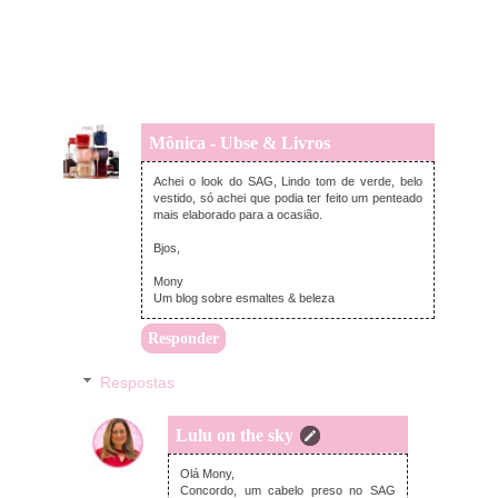
Mônica - Ubse & Livros
quinta-feira, fevereiro 26, 2015
Achei o look do SAG, Lindo tom de verde, belo
vestido, só achei que podia ter feito um penteado
mais elaborado para a ocasião.
Bjos,
Mony
Um blog sobre esmaltes & beleza
Responder
Respostas
Lulu on the sky
quinta-feira, fevereiro 26, 2015
Olá Mony,
Concordo, um cabelo preso no SAG