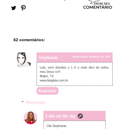
62 comentários:
Stephanie
quinta-feira, fevereiro 26, 2015
Lulu, sem dúvidas o 1 é o mais divo de todos,
meu Deus rs!!!
Beijos, Té
www.bloglola.com.br
Responder
Respostas
Lulu on the sky
quinta-feira, fevereiro 26, 2015
Olá Stephanie,