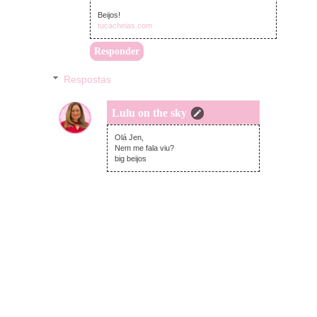
Beijos!
tucacheias.com
Responder
Respostas
Lulu on the sky
segunda-feira, dezembro 28, 2020
Olá Jen,
Nem me fala viu?
big beijos