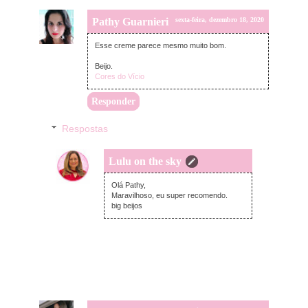
Pathy Guarnieri
sexta-feira, dezembro 18, 2020
Esse creme parece mesmo muito bom.
Beijo.
Cores do Vício
Responder
Respostas
Lulu on the sky
domingo, dezembro 20, 2020
Olá Pathy,
Maravilhoso, eu super recomendo.
big beijos