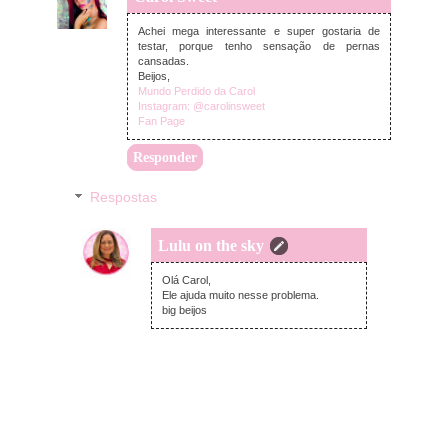
Achei mega interessante e super gostaria de
testar, porque tenho sensação de pernas
cansadas.
Beijos,
Mundo Perdido da Carol
Instagram: @carolinsweet
Fan Page
Responder
Respostas
Lulu on the sky
domingo, dezembro 20, 2020
Olá Carol,
Ele ajuda muito nesse problema.
big beijos