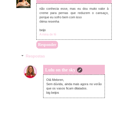
sexta-feira, dezembro 18, 2020
não conhecia esse, mas eu dou muito valor à
creme para pernas que reduzem o cansaço,
porque eu sofro bem com isso
ótima resenha
beijo
A mina de fé
Responder
Respostas
Lulu on the sky
domingo, dezembro 20, 2020
Olá Meloren,
Sem dúvida, ainda mais agora no verão
que os vasos ficam dilatados.
big beijos