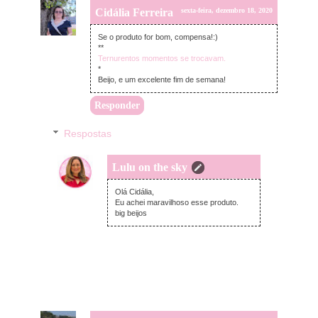
Cidália Ferreira
sexta-feira, dezembro 18, 2020
Se o produto for bom, compensa!:)
**
Ternurentos momentos se trocavam.
*
Beijo, e um excelente fim de semana!
Responder
Respostas
Lulu on the sky
domingo, dezembro 20, 2020
Olá Cidália,
Eu achei maravilhoso esse produto.
big beijos