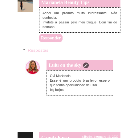
Marianela Beauty Tips
sábado, dezembro 19, 2020
Achei um produto muito interessante. Não
conhecia.
Invítote a passar pelo meu blogue. Bom fim de
semana!
Responder
Respostas
Lulu on the sky
domingo, dezembro 20, 2020
Olá Marianela,
Esse é um produto brasileiro, espero
que tenha oportunidade de usar.
big beijos
Camila Faria
sábado, dezembro 19, 2020