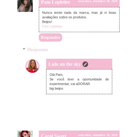
Pam Lepletier
sexta-feira, dezembro 18, 2020
Nunca testei nada da marca, mas já vi boas
avaliações sobre os produtos.
Beijos!
Pam Lepletier
Responder
Respostas
Lulu on the sky
domingo, dezembro 20, 2020
Olá Pam,
Se você tiver a oportunidade de
experimentar, vai aDORAR.
big beijos
Carol Sweet
sexta-feira, dezembro 18, 2020