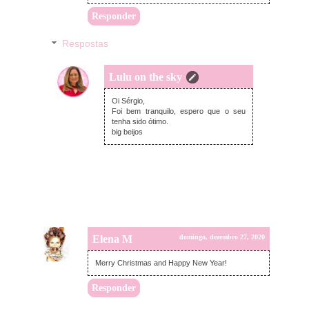
Responder
Respostas
Lulu on the sky
segunda-feira, dezembro 28, 2020
Oi Sérgio,
Foi bem tranquilo, espero que o seu
tenha sido ótimo.
big beijos
Elena M
domingo, dezembro 27, 2020
Merry Christmas and Happy New Year!
Responder