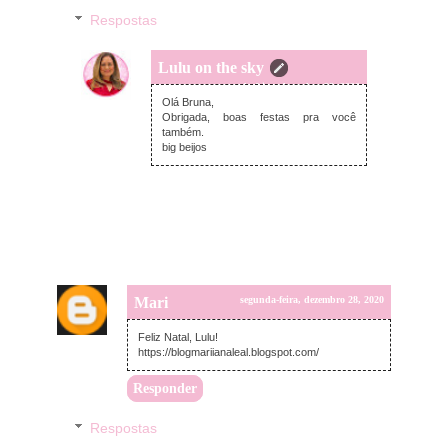
Respostas
Lulu on the sky
segunda-feira, dezembro 28, 2020
Olá Bruna,
Obrigada, boas festas pra você
também.
big beijos
Mari
segunda-feira, dezembro 28, 2020
Feliz Natal, Lulu!
https://blogmariianaleal.blogspot.com/
Responder
Respostas