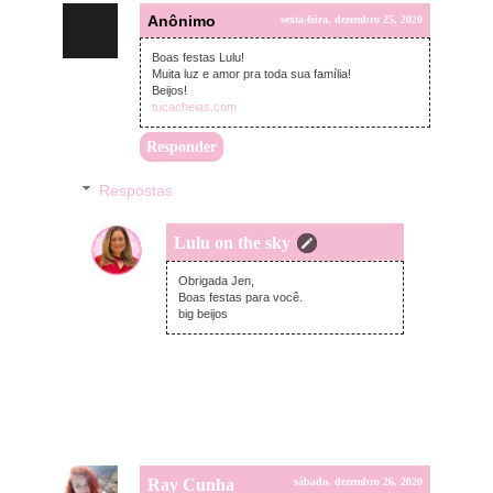
Anônimo
sexta-feira, dezembro 25, 2020
Boas festas Lulu!
Muita luz e amor pra toda sua família!
Beijos!
tucacheias.com
Responder
Respostas
Lulu on the sky
segunda-feira, dezembro 28, 2020
Obrigada Jen,
Boas festas para você.
big beijos
Ray Cunha
sábado, dezembro 26, 2020