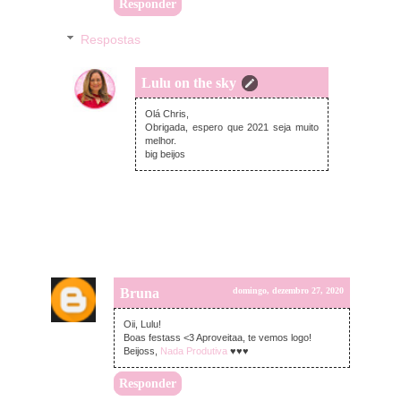
Responder
Respostas
Lulu on the sky
segunda-feira, dezembro 28, 2020
Olá Chris,
Obrigada, espero que 2021 seja muito
melhor.
big beijos
Bruna
domingo, dezembro 27, 2020
Oii, Lulu!
Boas festass <3 Aproveitaa, te vemos logo!
Beijoss,
Nada Produtiva
♥️♥️♥️
Responder