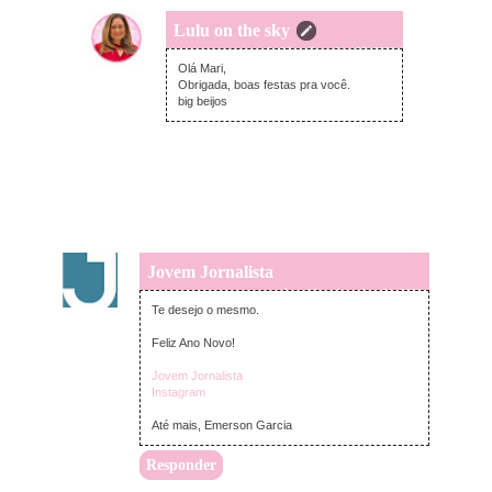
Lulu on the sky
segunda-feira, dezembro 28, 2020
Olá Mari,
Obrigada, boas festas pra você.
big beijos
Jovem Jornalista
quinta-feira, dezembro 31, 2020
Te desejo o mesmo.
Feliz Ano Novo!
Jovem Jornalista
Instagram
Até mais, Emerson Garcia
Responder