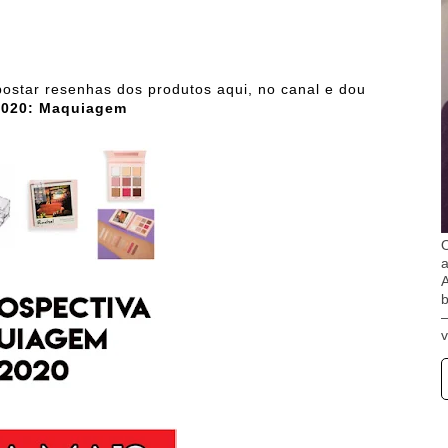
star resenhas dos produtos aqui, no canal e dou
2020: Maquiagem
O
A
b
v