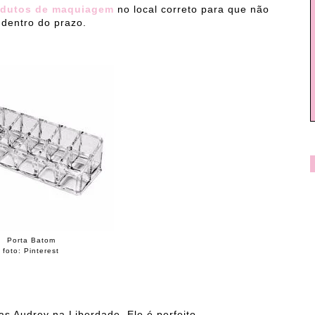
odutos de maquiagem
no local correto para que não
 dentro do prazo.
Porta Batom
foto: Pinterest
as Audrey na Liberdade. Ele é perfeito.