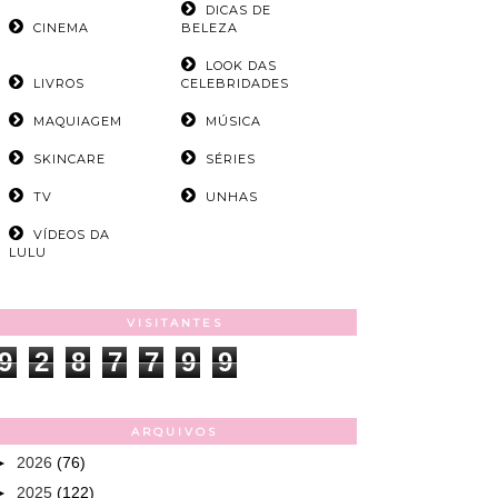
DICAS DE
CINEMA
BELEZA
LOOK DAS
LIVROS
CELEBRIDADES
MAQUIAGEM
MÚSICA
SKINCARE
SÉRIES
TV
UNHAS
VÍDEOS DA
LULU
VISITANTES
9
2
8
7
7
9
9
ARQUIVOS
►
2026
(76)
►
2025
(122)