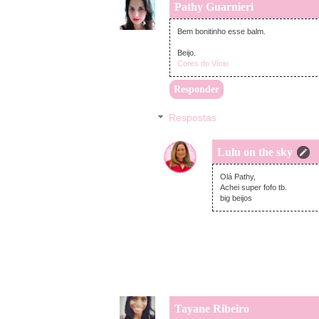
Pathy Guarnieri
Bem bonitinho esse balm.
Beijo.
Cores do Vício
Responder
Respostas
Lulu on the sky
Olá Pathy,
Achei super fofo tb.
big beijos
Tayane Ribeiro