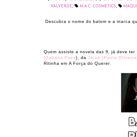
,
,
VALVERDE
M.A.C. COSMETICS
MAQUI
Descubra o nome do batom e a marca que
Quem assiste a novela das 9, já deve ter
(Juliana Paes
), da
Jeisa (Paola Oliveir
Ritinha em A Força do Querer.