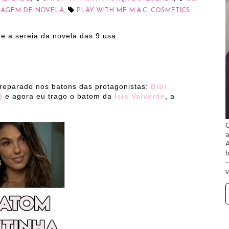
,
AGEM DE NOVELA
PLAY WITH ME M.A.C. COSMETICS
 a sereia da novela das 9 usa.
 reparado nos batons das protagonistas:
Bibi
a)
e agora eu trago o batom da
Ísis Valverde
, a
O
A
b
v