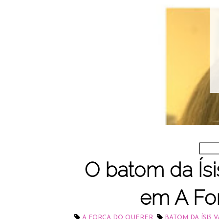
O batom da Ísis
em A Fo
,
A FORÇA DO QUERER
BATOM DA ÍSIS 