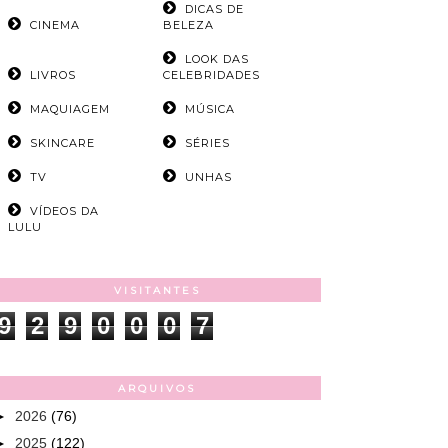
DICAS DE
CINEMA
BELEZA
LOOK DAS
LIVROS
CELEBRIDADES
MAQUIAGEM
MÚSICA
SKINCARE
SÉRIES
TV
UNHAS
VÍDEOS DA
LULU
VISITANTES
9
2
9
0
0
0
7
ARQUIVOS
►
2026
(76)
►
2025
(122)