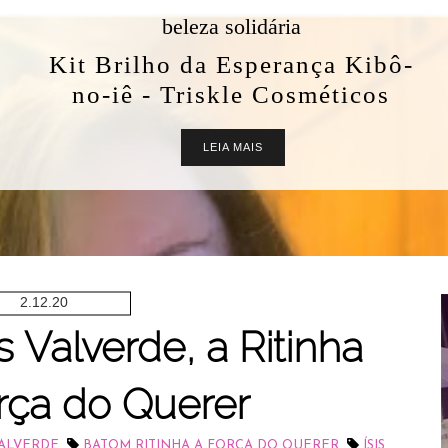
beleza solidária
Kit Brilho da Esperança Kibô-
no-iê - Triskle Cosméticos
LEIA MAIS
2.12.20
 Valverde, a Ritinha
rça do Querer
,
,
VALVERDE
BATOM RITINHA A FORÇA DO QUERER
ÍSIS