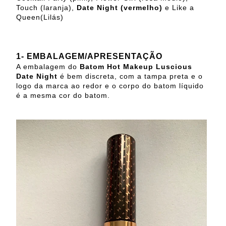
Touch (laranja),
Date Night (vermelho)
e Like a
Queen(Lilás)
1- EMBALAGEM/APRESENTAÇÃO
A embalagem do
Batom Hot Makeup Luscious
Date Night
é bem discreta, com a tampa preta e o
logo da marca ao redor e o corpo do batom líquido
é a mesma cor do batom.