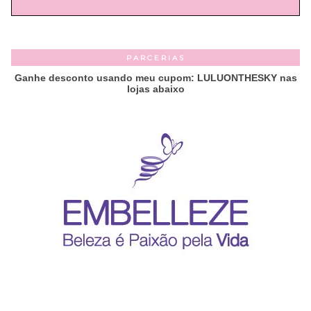
PARCERIAS
Ganhe desconto usando meu cupom: LULUONTHESKY nas
lojas abaixo