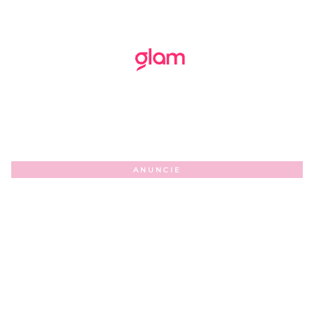
ANUNCIE