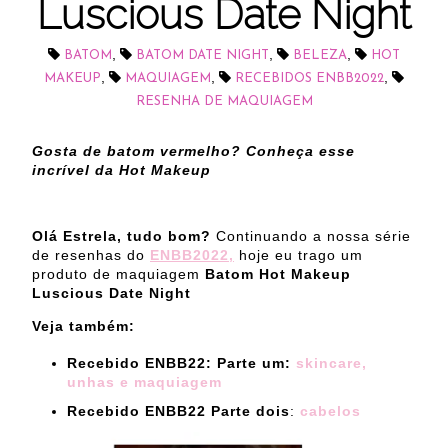
Luscious Date Night
,
,
,
BATOM
BATOM DATE NIGHT
BELEZA
HOT
,
,
,
MAKEUP
MAQUIAGEM
RECEBIDOS ENBB2022
RESENHA DE MAQUIAGEM
Gosta de batom vermelho? Conheça esse
incrível da Hot Makeup
Olá Estrela, tudo bom?
Continuando a nossa série
de resenhas do
ENBB2022,
hoje eu trago um
produto de maquiagem
Batom Hot Makeup
Luscious Date Night
Veja também:
Recebido ENBB22: Parte um:
skincare,
unhas e maquiagem
Recebido ENBB22 Parte dois
:
cabelos