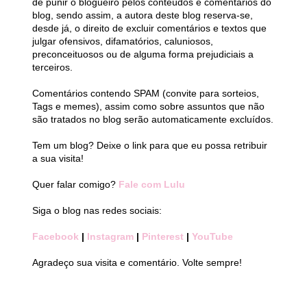
de punir o blogueiro pelos conteúdos e comentários do
blog, sendo assim, a autora deste blog reserva-se,
desde já, o direito de excluir comentários e textos que
julgar ofensivos, difamatórios, caluniosos,
preconceituosos ou de alguma forma prejudiciais a
terceiros.
Comentários contendo SPAM (convite para sorteios,
Tags e memes), assim como sobre assuntos que não
são tratados no blog serão automaticamente excluídos.
Tem um blog? Deixe o link para que eu possa retribuir
a sua visita!
Quer falar comigo?
Fale com Lulu
Siga o blog nas redes sociais:
Facebook
|
Instagram
|
Pinterest
|
YouTube
Agradeço sua visita e comentário. Volte sempre!