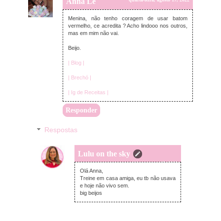
Anna Lê
Menina, não tenho coragem de usar batom
vermelho, ce acredita ? Acho lindooo nos outros,
mas em mim não vai.
Beijo.
| Blog |
| Brechó |
| Ig de Receitas |
Responder
Respostas
Lulu on the sky
quarta-feira, agosto 17, 2022
Olá Anna,
Treine em casa amiga, eu tb não usava
e hoje não vivo sem.
big beijos