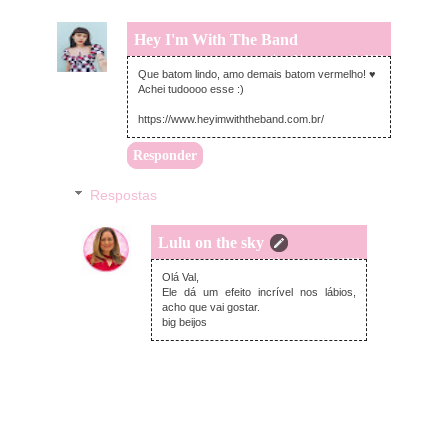
Hey I'm With The Band
quinta-feira, agosto 18, 2022
Que batom lindo, amo demais batom vermelho! ♥
Achei tudoooo esse :)
https://www.heyimwiththeband.com.br/
Responder
Respostas
Lulu on the sky
sexta-feira, agosto 19, 2022
Olá Val,
Ele dá um efeito incrível nos lábios,
acho que vai gostar.
big beijos