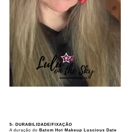
5- DURABILIDADE/FIXAÇÃO
A duração do
Batom Hot Makeup Luscious Date