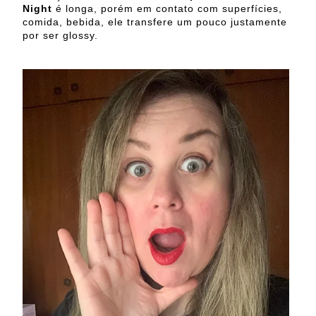
Night
é longa, porém em contato com superfícies,
comida, bebida, ele transfere um pouco justamente
por ser glossy.