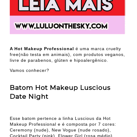
A Hot Makeup Professional
é uma marca cruelty
free(não testa em animais), com produtos veganos,
livre de parabenos, glúten e hipoalergênico.
Vamos conhecer?
Batom Hot Makeup Luscious
Date Night
Esse batom pertence a linha Luscious da Hot
Makeup Professional e é composta por 7 cores:
Ceremony (nude), New Vogue (nude rosado),
Cocktail Party (pink), Flower Girl (rosa médio),