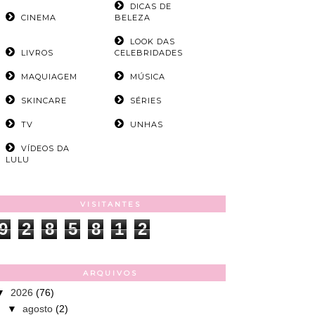
DICAS DE
CINEMA
BELEZA
LOOK DAS
LIVROS
CELEBRIDADES
MAQUIAGEM
MÚSICA
SKINCARE
SÉRIES
TV
UNHAS
VÍDEOS DA
LULU
VISITANTES
9
2
8
5
8
1
2
ARQUIVOS
▼
2026
(76)
▼
agosto
(2)