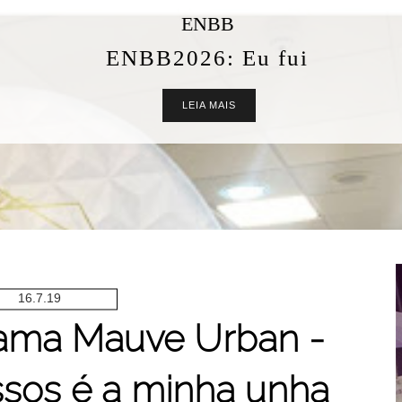
coleção Amores e Flores
Esmalte Top Beauty Amores e
Flores Amar é viver
LEIA MAIS
16.7.19
rama Mauve Urban -
sos é a minha unha