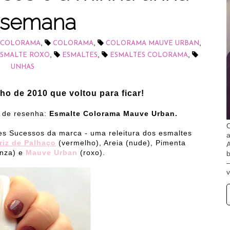
 semana
,
,
,
 COLORAMA
COLORAMA
COLORAMA MAUVE URBAN
,
,
,
SMALTE ROXO
ESMALTES
ESMALTES COLORAMA
UNHAS
ho de 2010 que voltou para ficar!
a de resenha:
Esmalte Colorama Mauve Urban.
O
es Sucessos da marca - uma releitura dos esmaltes
riz de Palhaço
(vermelho), Areia (nude), Pimenta
A
inza) e
Mauve Urban
(roxo).
b
v