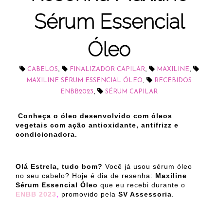
Sérum Essencial
Óleo
,
,
,
CABELOS
FINALIZADOR CAPILAR
MAXILINE
,
MAXILINE SÉRUM ESSENCIAL ÓLEO
RECEBIDOS
,
ENBB2023
SÉRUM CAPILAR
Conheça o óleo desenvolvido com óleos
vegetais com ação antioxidante, antifrizz e
condicionadora.
Olá Estrela, tudo bom?
Você já usou sérum óleo
no seu cabelo?
Hoje é dia de resenha:
Maxiline
Sérum Essencial Óleo
que eu recebi durante o
ENBB 2023
,
promovido pela
SV Assessoria
.