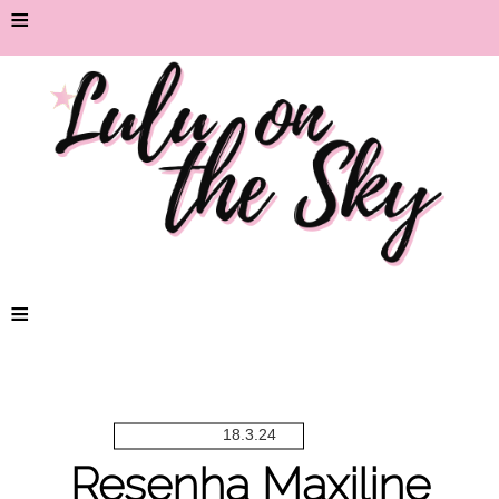
≡
≡
18.3.24
Resenha Maxiline