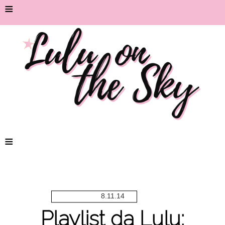
≡
≡
8.11.14
Playlist da Lulu: