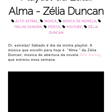
Alma - Zélia Duncan
,
,
,
ALTO ASTRAL
MÚSICA
MÚSICA DE NOVELA
,
,
,
TRILHA SONORA
VÍDEOS
YOUTUBE
ZÉLIA
DUNCAN
Oi, estrelas! Sábado é dia da minha playlist. A
música que escolhi para hoje é "Alma " da Zélia
Duncan, música de abertura da novela
Alto Astral
,
que estreou essa semana.