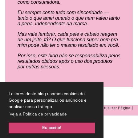
como consumidora.
Eu sempre conto tudo com sinceridade —
tanto o que amei quanto o que nem valeu tanto
a pena, independente da marca.
Mas vale lembrar: cada pele e cabelo reagem
de um jeito, tá? O que funciona super bem pra
mim pode não ter o mesmo resultado em você.
Por isso, este blog não se responsabiliza pelos
resultados obtidos após o uso dos produtos
por outras pessoas.
Leitores deste blog usamos cookies do
Google para personalizar os anúncios e
analisar nosso tráfego.
LULU ON THE SKY
- Todos os direitos reservados © |
Atualizar Página
|
Veja a Política de privacidade
Eu aceito!