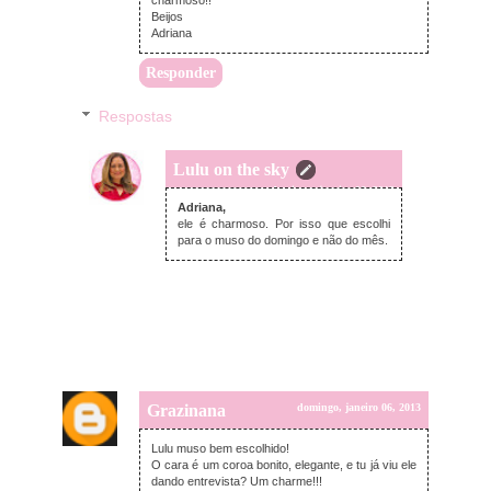
charmoso!!
Beijos
Adriana
Responder
Respostas
Lulu on the sky
domingo, janeiro 06, 2013
Adriana,
ele é charmoso. Por isso que escolhi
para o muso do domingo e não do mês.
Grazinana
domingo, janeiro 06, 2013
Lulu muso bem escolhido!
O cara é um coroa bonito, elegante, e tu já viu ele
dando entrevista? Um charme!!!