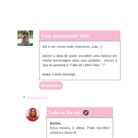
Uma Interessante Vida
domingo, janeiro 06, 2013
Ele é um coroa muito charmoso, Lulu. ;]
Adorei a ideia de poder escolher uma música em
minha homenagem para seu cantinho... (risos) a
que eu gostaria é: Faint do Linkin Park. "-"
beijos e lindo domingo.
Responder
Respostas
Lulu on the sky
domingo, janeiro 06, 2013
Barbie,
Essa música é ótima. Pode escolher
música e muso tb.