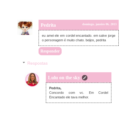
Pedrita
domingo, janeiro 06, 2013
eu amei ele em cordel encantado. em salve jorge
o personagem é muito chato. beijos, pedrita
Responder
Respostas
Lulu on the sky
segunda-feira, janeiro 07, 2013
Pedrita,
Concordo com vc. Em Cordel
Encantado ele tava melhor.