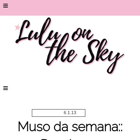
≡
≡
6.1.13
Muso da semana::