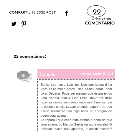
22
22 comentários:
Camille
domingo, janeiro 06, 2013
Bonito seu muso Lulu, por isso que nunca tinha
visto esse moço antes. Nao assisti cordel nem
divã. Deveria. Pode ser mesmo que esteja tendo
uma historia com a Cleo Pires, deve ser dificil
fazer as cenas sem sentir nada ne? A menos que
a pessoa esteja taaaao amando alguem ou que
fulano realmente nao diga nada ao coraçao de
quem contracena...
Ja reparou que esse esta tirando a cena do que
tirou a cena do Marcio Garcia na outra novela? O
soldado quase nao aparece, é assim mesmo?