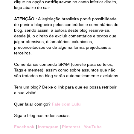
clique na opção
notifique-me
no canto inferior direito,
logo abaixo de sair.
ATENÇÃO :
A legislação brasileira prevê possibilidade
de punir o blogueiro pelos conteúdos e comentários do
blog, sendo assim, a autora deste blog reserva-se,
desde já, o direito de excluir comentários e textos que
julgar ofensivos, difamatórios, caluniosos,
preconceituosos ou de alguma forma prejudiciais a
terceiros.
Comentários contendo SPAM (convite para sorteios,
Tags e memes), assim como sobre assuntos que não
são tratados no blog serão automaticamente excluídos.
Tem um blog? Deixe o link para que eu possa retribuir
a sua visita!
Quer falar comigo?
Fale com Lulu
Siga o blog nas redes sociais:
Facebook
|
Instagram
|
Pinterest
|
YouTube