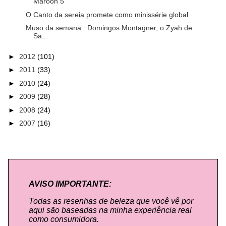
Maroon 5
O Canto da sereia promete como minissérie global
Muso da semana:: Domingos Montagner, o Zyah de
Sa...
►
2012
(101)
►
2011
(33)
►
2010
(24)
►
2009
(28)
►
2008
(24)
►
2007
(16)
AVISO IMPORTANTE:
Todas as resenhas de beleza que você vê por
aqui são baseadas na minha experiência real
como consumidora.