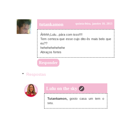
tutankamon
quinta-feira, janeiro 10, 2013
Áhhhh,Lulu...pára com isso!!!!
Tem certeza que esse cujo dito és mais belo que
eu??
hehehehehehehe
Abraços fortes
Responder
Respostas
Lulu on the sky
quinta-feira, janeiro 10, 2013
Tutankamon,
gosto casa um tem o
seu.