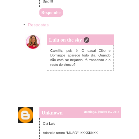
Bjao!!!!
Responder
Respostas
Lulu on the sky
domingo, janeiro 06, 2013
Camille,
pois é. O casal Cléo e
Domingos aparece todo dia. Quando
não está se beijando, tá transando e o
resto do elenco?
Unknown
domingo, janeiro 06, 2013
Olá Lulu
Adorei o termo "MUSO", KKKKKKKK