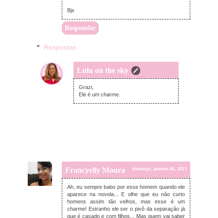
Bjs
Responder
Respostas
Lulu on the sky
sexta-feira, março 22, 2013
Grazi,
Ele é um charme.
Francyelly Moura
domingo, janeiro 06, 2013
Ah, eu sempre babo por esse homem quando ele
aparece na novela... E olhe que eu não curto
homens assim tão velhos, mas esse é um
charme! Estranho ele ser o pivô da separação já
que é casado e com filhos... Mas quem vai saber