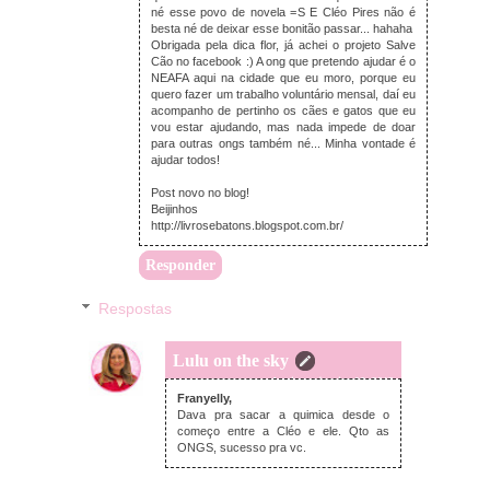
né esse povo de novela =S E Cléo Pires não é
besta né de deixar esse bonitão passar... hahaha
Obrigada pela dica flor, já achei o projeto Salve
Cão no facebook :) A ong que pretendo ajudar é o
NEAFA aqui na cidade que eu moro, porque eu
quero fazer um trabalho voluntário mensal, daí eu
acompanho de pertinho os cães e gatos que eu
vou estar ajudando, mas nada impede de doar
para outras ongs também né... Minha vontade é
ajudar todos!
Post novo no blog!
Beijinhos
http://livrosebatons.blogspot.com.br/
Responder
Respostas
Lulu on the sky
domingo, janeiro 06, 2013
Franyelly,
Dava pra sacar a quimica desde o
começo entre a Cléo e ele. Qto as
ONGS, sucesso pra vc.