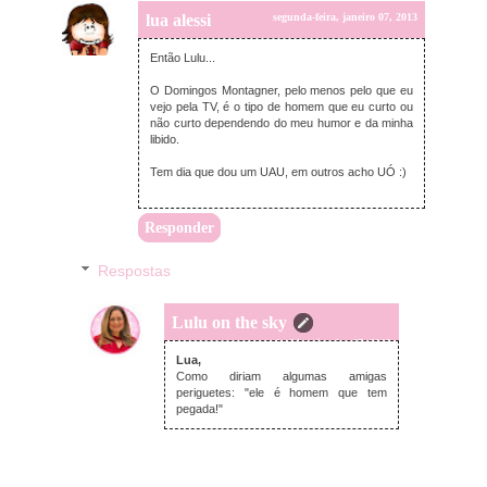
lua alessi
segunda-feira, janeiro 07, 2013
Então Lulu...
O Domingos Montagner, pelo menos pelo que eu
vejo pela TV, é o tipo de homem que eu curto ou
não curto dependendo do meu humor e da minha
libido.
Tem dia que dou um UAU, em outros acho UÓ :)
Responder
Respostas
Lulu on the sky
segunda-feira, janeiro 07, 2013
Lua,
Como diriam algumas amigas
periguetes: "ele é homem que tem
pegada!"