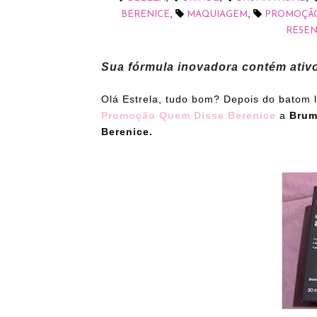
,
,
BERENICE
MAQUIAGEM
PROMOÇÃO
RESEN
Sua fórmula inovadora contém ati
Olá Estrela, tudo bom? Depois do batom l
Promoção Quem Disse Berenice
a
Bru
Berenice.