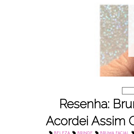
Resenha: Bru
Acordei Assim 
,
,
,
BELEZA
BRINDE
BRUMA FACIAL