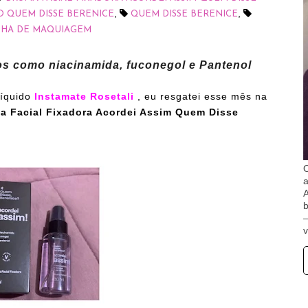
,
,
 QUEM DISSE BERENICE
QUEM DISSE BERENICE
HA DE MAQUIAGEM
vos como
niacinamida, fuconegol e Pantenol
íquido
Instamate Rosetali
, eu r
esgatei esse mês na
ma
Facial Fixadora Acordei Assim Quem Disse
O
A
b
v