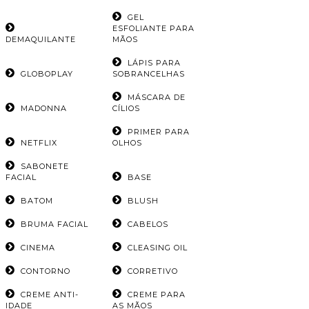
GEL
ESFOLIANTE PARA
DEMAQUILANTE
MÃOS
LÁPIS PARA
GLOBOPLAY
SOBRANCELHAS
MÁSCARA DE
MADONNA
CÍLIOS
PRIMER PARA
NETFLIX
OLHOS
SABONETE
FACIAL
BASE
BATOM
BLUSH
BRUMA FACIAL
CABELOS
CINEMA
CLEASING OIL
CONTORNO
CORRETIVO
CREME ANTI-
CREME PARA
IDADE
AS MÃOS