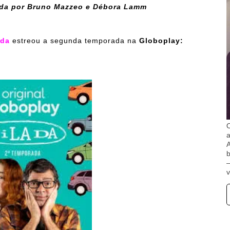
lada por Bruno Mazzeo e Débora Lamm
ada
estreou a segunda temporada na
Globoplay:
O
A
b
v