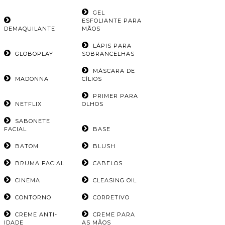
GEL
ESFOLIANTE PARA
DEMAQUILANTE
MÃOS
LÁPIS PARA
GLOBOPLAY
SOBRANCELHAS
MÁSCARA DE
MADONNA
CÍLIOS
PRIMER PARA
NETFLIX
OLHOS
SABONETE
FACIAL
BASE
BATOM
BLUSH
BRUMA FACIAL
CABELOS
CINEMA
CLEASING OIL
CONTORNO
CORRETIVO
CREME ANTI-
CREME PARA
IDADE
AS MÃOS