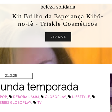
beleza solidária
Kit Brilho da Esperança Kibô-
no-iê - Triskle Cosméticos
LEIA MAIS
21.3.25
egunda temporada
,
,
,
,
 POP
DEBORA LAMM
GLOBOPLAY
LIFESTYLE
,
ÉRIES GLOBOPLAY
TV