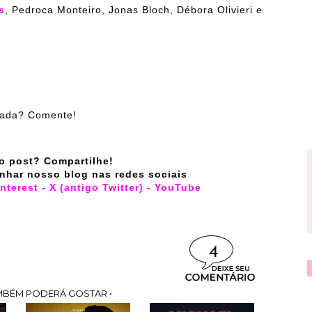
s
, Pedroca Monteiro, Jonas Bloch, Débora Olivieri e
ilada? Comente!
o post? Compartilhe!
nhar nosso blog nas redes sociais
interest
-
X (antigo Twitter)
-
YouTube
4
MBÉM PODERÁ GOSTAR •