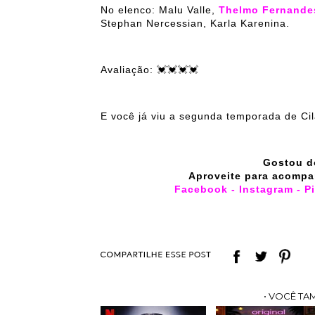
No elenco: Malu Valle,
Thelmo Fernande
Stephan Nercessian, Karla Karenina.
Avaliação: 💓💓💓💓
E você já viu a segunda temporada de C
Gostou d
Aproveite para acompa
Facebook
-
Instagram
-
P
• VOCÊ TA