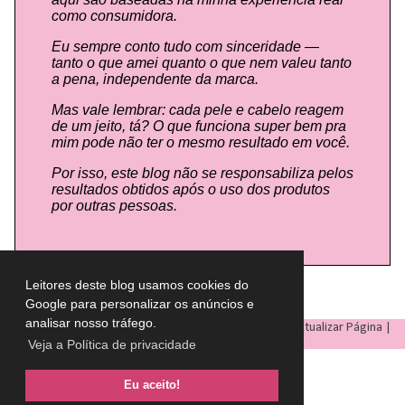
como consumidora.
Eu sempre conto tudo com sinceridade —
tanto o que amei quanto o que nem valeu tanto
a pena, independente da marca.
Mas vale lembrar: cada pele e cabelo reagem
de um jeito, tá? O que funciona super bem pra
mim pode não ter o mesmo resultado em você.
Por isso, este blog não se responsabiliza pelos
resultados obtidos após o uso dos produtos
por outras pessoas.
Leitores deste blog usamos cookies do
Google para personalizar os anúncios e
analisar nosso tráfego.
LULU ON THE SKY
- Todos os direitos reservados © |
Atualizar Página
|
Veja a Política de privacidade
Eu aceito!