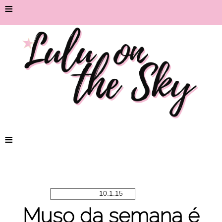
≡
≡
10.1.15
Muso da semana é