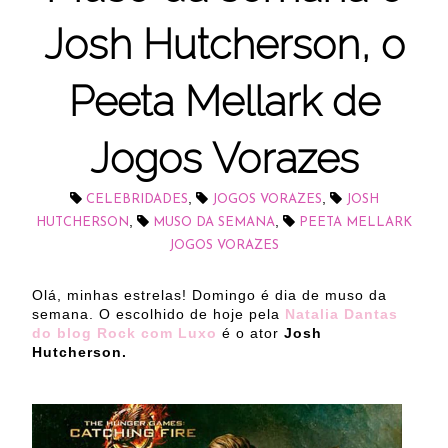
Josh Hutcherson, o
Peeta Mellark de
Jogos Vorazes
,
,
CELEBRIDADES
JOGOS VORAZES
JOSH
,
,
HUTCHERSON
MUSO DA SEMANA
PEETA MELLARK
JOGOS VORAZES
Olá, minhas estrelas! Domingo é dia de muso da
semana. O escolhido de hoje pela
Natalia Dantas
do blog Rock com Luxo
é o ator
Josh
Hutcherson.