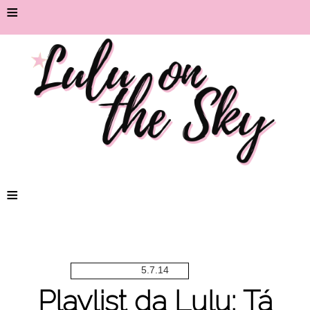
≡
≡
5.7.14
Playlist da Lulu: Tá