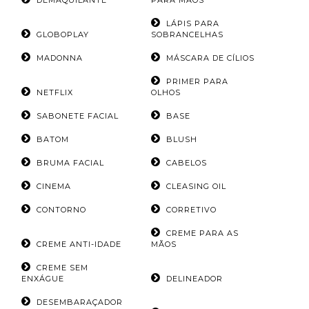
DEMAQUILANTE
PARA MÃOS
LÁPIS PARA
GLOBOPLAY
SOBRANCELHAS
MADONNA
MÁSCARA DE CÍLIOS
PRIMER PARA
NETFLIX
OLHOS
SABONETE FACIAL
BASE
BATOM
BLUSH
BRUMA FACIAL
CABELOS
CINEMA
CLEASING OIL
CONTORNO
CORRETIVO
CREME PARA AS
CREME ANTI-IDADE
MÃOS
CREME SEM
ENXÁGUE
DELINEADOR
DESEMBARAÇADOR