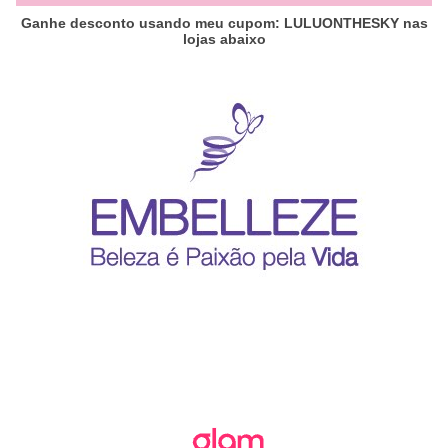
Ganhe desconto usando meu cupom: LULUONTHESKY nas
lojas abaixo