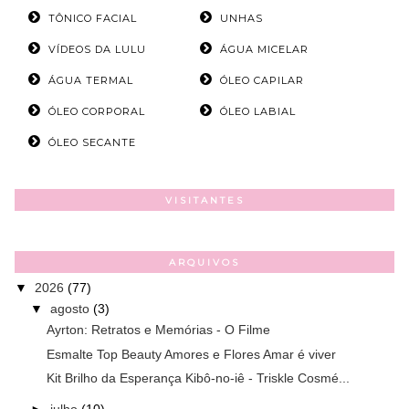
TÔNICO FACIAL
UNHAS
VÍDEOS DA LULU
ÁGUA MICELAR
ÁGUA TERMAL
ÓLEO CAPILAR
ÓLEO CORPORAL
ÓLEO LABIAL
ÓLEO SECANTE
VISITANTES
ARQUIVOS
▼
2026
(77)
▼
agosto
(3)
Ayrton: Retratos e Memórias - O Filme
Esmalte Top Beauty Amores e Flores Amar é viver
Kit Brilho da Esperança Kibô-no-iê - Triskle Cosmé...
►
julho
(10)