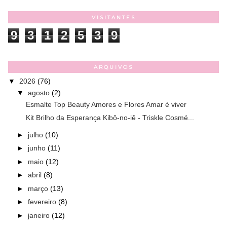
VISITANTES
9
3
1
2
5
3
9
ARQUIVOS
▼
2026
(76)
▼
agosto
(2)
Esmalte Top Beauty Amores e Flores Amar é viver
Kit Brilho da Esperança Kibô-no-iê - Triskle Cosmé...
►
julho
(10)
►
junho
(11)
►
maio
(12)
►
abril
(8)
►
março
(13)
►
fevereiro
(8)
►
janeiro
(12)