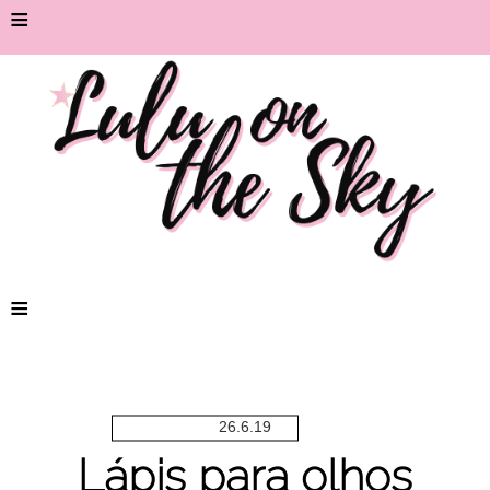
≡
≡
26.6.19
Lápis para olhos