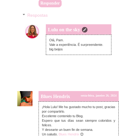
Responder
Respostas
Lulu on the sky
terça-feira, janeiro 30, 2024
Olá, Pam.
Vale a experiência. É surpreendente.
big beijos
Blues Hendrix
sexta-feira, janeiro 26, 2024
¡Hola Lulu! Me ha gustado mucho tu post, gracias
por compartirlo.
Excelente contenido tu Blog.
Espero que tus días sean siempre coloridos y
felices.
Y desearte un buen fin de semana.
Un saludo.
Blues Hendrix
😊