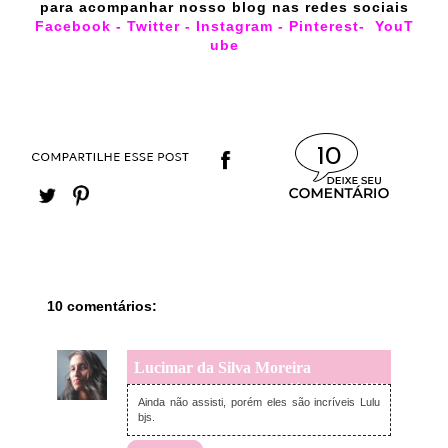
para acompanhar nosso blog nas redes sociais
Facebook
-
Twitter
-
Instagram
-
Pinterest
-
YouT
ube
10
10 comentários:
Lucimar da Silva Moreira
sexta-feira, janeiro 26, 2024
Ainda não assisti, porém eles são incríveis Lulu
bjs.