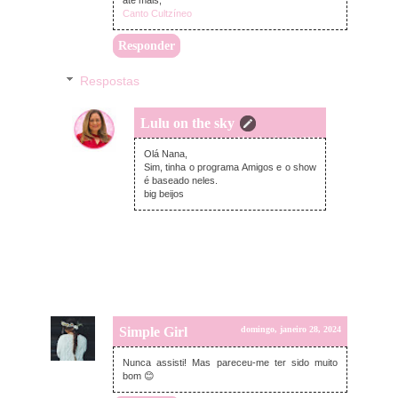
Canto Cultzíneo
Responder
Respostas
Lulu on the sky
terça-feira, janeiro 30, 2024
Olá Nana,
Sim, tinha o programa Amigos e o show
é baseado neles.
big beijos
Simple Girl
domingo, janeiro 28, 2024
Nunca assisti! Mas pareceu-me ter sido muito
bom 😊