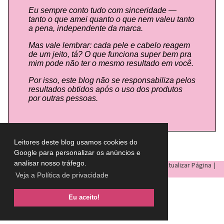
Eu sempre conto tudo com sinceridade —
tanto o que amei quanto o que nem valeu tanto
a pena, independente da marca.
Mas vale lembrar: cada pele e cabelo reagem
de um jeito, tá? O que funciona super bem pra
mim pode não ter o mesmo resultado em você.
Por isso, este blog não se responsabiliza pelos
resultados obtidos após o uso dos produtos
por outras pessoas.
Leitores deste blog usamos cookies do
Google para personalizar os anúncios e
analisar nosso tráfego.
LULU ON THE SKY
- Todos os direitos reservados © |
Atualizar Página
|
Veja a Política de privacidade
Eu aceito!