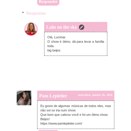
Responder
Respostas
Lulu on the sky
terça-feira, janeiro 30, 2024
Olá, Lucimar.
O show é ótimo, dá para levar a família
toda.
big beijos
Pam Lepletier
sexta-feira, janeiro 26, 2024
Eu gosto de algumas músicas de todos eles, mas
não sei se iria num show.
Que bom que cativou você e foi um ótimo show.
Beijos!
https://www.pamlepletier.com/