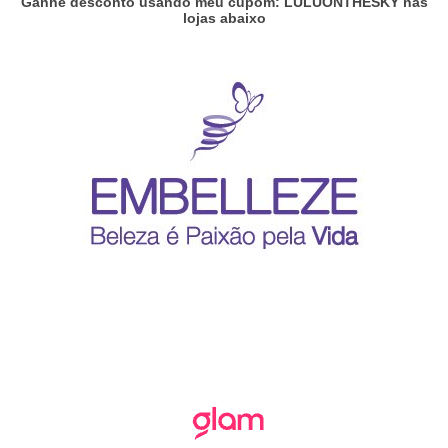
Ganhe desconto usando meu cupom: LULUONTHESKY nas
lojas abaixo