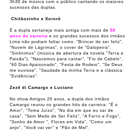
3h30 de música com o público cantando os maiores
sucessos das duplas.
Chitãozinho e Xororó
É a dupla sertaneja mais antiga com mais de
50
anos de carreira
e os grandes sucessos dos irmãos
Lima não podiam faltar como: "Brincar de ser feliz",
"Nuvem de Lágrimas", o cover de "Galopeira",
"Sinônimos" (música de abertura da novela "Terra e
Paixão"), "Nascemos para cantar", "Fio de Cabelo",
"60 Dias Apaixonado", "Festa de Rodeio", "Se Deus
me ouvisse", "Saudade da minha Terra e a clássica:
"Evidências".
Zezé di Camargo e Luciano
No show Amigos 20 anos, a dupla dos irmãos
Camargo reuniu os grandes hits da carreira: "É o
Amor", "Toma Juízo", "No dia em que eu saí de
casa", "Sem Medo de Ser Feliz", "A Ferro e Fogo",
"Sonho de Amor ", Flores em Vida", "Como um
anjo", "Você vai ver" e "Pão de Mel".