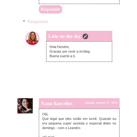
Responder
Respostas
Lulu on the sky
terça-feira, janeiro 30, 2024
Hola Hendrix,
Gracias por venir a mi blog.
Buena suerte a ti.
Nana Barcellos
sábado, janeiro 27, 2024
Olá,
Que legal que eles estão em turnê. Quando eu
era pequena super assistia o especial deles no
domingo - com o Leandro.
até mais,